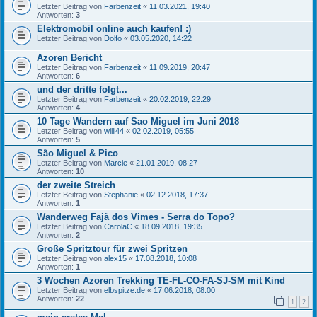
Letzter Beitrag von
Farbenzeit
«
11.03.2021, 19:40
Antworten:
3
Elektromobil online auch kaufen! :)
Letzter Beitrag von
Dolfo
«
03.05.2020, 14:22
Azoren Bericht
Letzter Beitrag von
Farbenzeit
«
11.09.2019, 20:47
Antworten:
6
und der dritte folgt...
Letzter Beitrag von
Farbenzeit
«
20.02.2019, 22:29
Antworten:
4
10 Tage Wandern auf Sao Miguel im Juni 2018
Letzter Beitrag von
willi44
«
02.02.2019, 05:55
Antworten:
5
São Miguel & Pico
Letzter Beitrag von
Marcie
«
21.01.2019, 08:27
Antworten:
10
der zweite Streich
Letzter Beitrag von
Stephanie
«
02.12.2018, 17:37
Antworten:
1
Wanderweg Fajã dos Vimes - Serra do Topo?
Letzter Beitrag von
CarolaC
«
18.09.2018, 19:35
Antworten:
2
Große Spritztour für zwei Spritzen
Letzter Beitrag von
alex15
«
17.08.2018, 10:08
Antworten:
1
3 Wochen Azoren Trekking TE-FL-CO-FA-SJ-SM mit Kind
Letzter Beitrag von
elbspitze.de
«
17.06.2018, 08:00
Antworten:
22
1
2