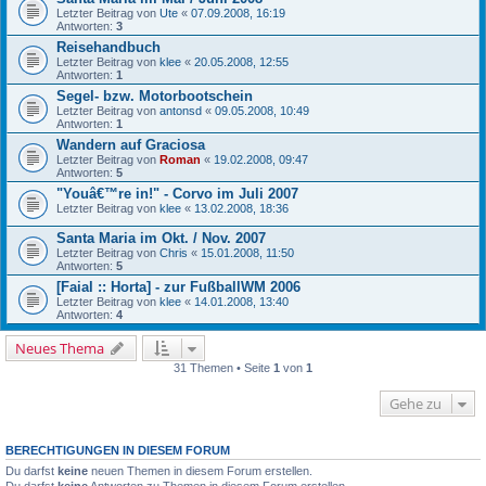
Letzter Beitrag von
Ute
«
07.09.2008, 16:19
Antworten:
3
Reisehandbuch
Letzter Beitrag von
klee
«
20.05.2008, 12:55
Antworten:
1
Segel- bzw. Motorbootschein
Letzter Beitrag von
antonsd
«
09.05.2008, 10:49
Antworten:
1
Wandern auf Graciosa
Letzter Beitrag von
Roman
«
19.02.2008, 09:47
Antworten:
5
"Youâ€™re in!" - Corvo im Juli 2007
Letzter Beitrag von
klee
«
13.02.2008, 18:36
Santa Maria im Okt. / Nov. 2007
Letzter Beitrag von
Chris
«
15.01.2008, 11:50
Antworten:
5
[Faial :: Horta] - zur FußballWM 2006
Letzter Beitrag von
klee
«
14.01.2008, 13:40
Antworten:
4
Neues Thema
31 Themen • Seite
1
von
1
Gehe zu
BERECHTIGUNGEN IN DIESEM FORUM
Du darfst
keine
neuen Themen in diesem Forum erstellen.