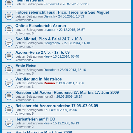
mein erstes Mal
Letzter Beitrag von
Farbenzeit
«
26.07.2017, 21:26
Fotoreisebericht Faial, Pico, Terceira & Sao Miguel
Letzter Beitrag von
Dietrich
«
24.06.2016, 18:33
Antworten:
7
Online Reisebericht Azoren
Letzter Beitrag von
urlauber
«
22.12.2015, 08:57
Antworten:
6
Sao Miguel, Pico & Faial 24.7. - 10.8.
Letzter Beitrag von
Geographix
«
27.08.2014, 14:10
Antworten:
4
Azoren-Reise 27. 5. - 17. 6. 09
Letzter Beitrag von
klee
«
13.01.2014, 08:40
Antworten:
7
Erste Reise
Letzter Beitrag von
Reisefee
«
23.09.2013, 13:16
Antworten:
8
Verpflegung in Mosteiros
Letzter Beitrag von
Roman
«
13.05.2011, 18:56
Antworten:
1
Reisebericht Azoren-Rundreise 27. Mai bis 17. Juni 2009
Letzter Beitrag von
horta3
«
26.06.2009, 18:14
Antworten:
3
Reisebericht Azorenrundreise 17.05.-03.06.09
Letzter Beitrag von
Ze
«
09.06.2009, 08:06
Antworten:
5
Herbstferien auf PICO
Letzter Beitrag von
klee
«
15.12.2008, 09:13
Antworten:
2
Santa Maria im Mai / Juni 2008