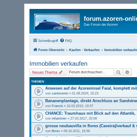
forum.azoren-onl
Das Forum der Azoren
Schnellzugriff
FAQ
Foren-Übersicht
Kaufen - Verkaufen
Immobilien verkauf
Immobilien verkaufen
Suche
Erw
Neues Thema
THEMEN
Anwesen auf der Azoreninsel Faial, komplett möb
von
cantovento
» 01.08.2024, 15:23
Bananenplantage, direkt Anschluss an Sandstra
von
Francis
» 16.03.2010, 19:37
CHANCE: Traumhaus mit Blick auf den Atlantik, 
von
mhammer
» 27.03.2017, 20:08
grosse neubauvilla in flores (Caveira)/verkauf &
von
flores
» 09.10.2011, 19:36