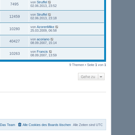
von
Struffel
7495
02.06.2013, 23:52
von
Struffel
12459
02.06.2013, 23:18
von
AzorenMike
10280
25.03.2009, 06:58
von
acoriano
40427
08.09.2007, 15:14
von
Francis
10263
08.09.2007, 13:59
9 Themen • Seite
1
von
1
Gehe zu
Das Team
Alle Cookies des Boards löschen
Alle Zeiten sind
UTC