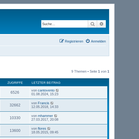
Suche
Erweiterte Suche
Registrieren
Anmelden
9 Themen • Seite
1
von
1
ZUGRIFFE
LETZTER BEITRAG
von
cantovento
6526
01.08.2024, 15:23
von
Francis
32662
12.05.2018, 14:33
von
mhammer
10330
27.03.2017, 20:08
von
flores
13600
18.05.2015, 09:45