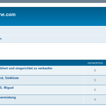
ine.com
en
eiterte Suche
ANTWORTEN
liert und eingerichtet zu verkaufen
0
nd, Südküste
5
S. Miguel
0
 vermietung
4