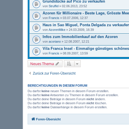
Grundstücke auf Pico zu verkaufen
von
Struffel
» 02.06.2013, 23:52
Azoren für Millionaire - Beste Lage, Grösste Me
von
Francis
» 03.07.2006, 12:37
Haus in Sao Miguel, Ponta Delgada zu verkaufe
von
AzorenMike
» 24.03.2009, 16:39
Infos zum Immobilienkauf auf den Azoren
von
acoriano
» 12.08.2007, 12:21
Vila Franca Insel - Einmalige günstiges schöne
von
Francis
» 08.09.2007, 13:59
Neues Thema
Zurück zur Foren-Übersicht
BERECHTIGUNGEN IN DIESEM FORUM
Du darfst
keine
neuen Themen in diesem Forum erstellen.
Du darfst
keine
Antworten zu Themen in diesem Forum erstellen.
Du darfst deine Beiträge in diesem Forum
nicht
ändern.
Du darfst deine Beiträge in diesem Forum
nicht
löschen.
Du darfst
keine
Dateianhänge in diesem Forum erstellen.
Foren-Übersicht