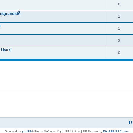
0
ersgrundstÃ
2
n
1
3
s Haus!
0
Powered by
phpBB
® Forum Software © phpBB Limited | SE Square by
PhpBB3 BBCodes