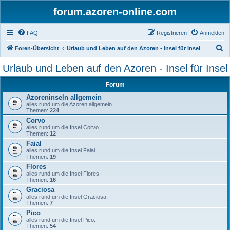
forum.azoren-online.com
FAQ
Registrieren
Anmelden
S
Foren-Übersicht
Urlaub und Leben auf den Azoren - Insel für Insel
u
Urlaub und Leben auf den Azoren - Insel für Insel
c
Forum
h
Azoreninseln allgemein
e
alles rund um die Azoren allgemein.
Themen:
224
Corvo
alles rund um die Insel Corvo.
Themen:
12
Faial
alles rund um die Insel Faial.
Themen:
19
Flores
alles rund um die Insel Flores.
Themen:
16
Graciosa
alles rund um die Insel Graciosa.
Themen:
7
Pico
alles rund um die Insel Pico.
Themen:
54