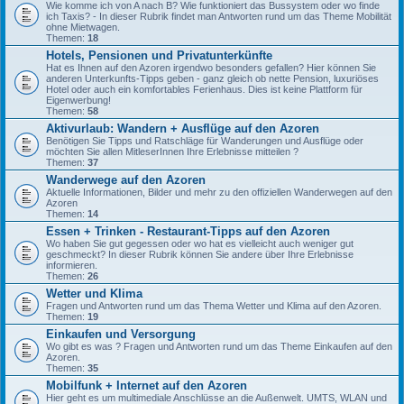
Wie komme ich von A nach B? Wie funktioniert das Bussystem oder wo finde
ich Taxis? - In dieser Rubrik findet man Antworten rund um das Theme Mobilität
ohne Mietwagen.
Themen:
18
Hotels, Pensionen und Privatunterkünfte
Hat es Ihnen auf den Azoren irgendwo besonders gefallen? Hier können Sie
anderen Unterkunfts-Tipps geben - ganz gleich ob nette Pension, luxuriöses
Hotel oder auch ein komfortables Ferienhaus. Dies ist keine Plattform für
Eigenwerbung!
Themen:
58
Aktivurlaub: Wandern + Ausflüge auf den Azoren
Benötigen Sie Tipps und Ratschläge für Wanderungen und Ausflüge oder
möchten Sie allen MitleserInnen Ihre Erlebnisse mitteilen ?
Themen:
37
Wanderwege auf den Azoren
Aktuelle Informationen, Bilder und mehr zu den offiziellen Wanderwegen auf den
Azoren
Themen:
14
Essen + Trinken - Restaurant-Tipps auf den Azoren
Wo haben Sie gut gegessen oder wo hat es vielleicht auch weniger gut
geschmeckt? In dieser Rubrik können Sie andere über Ihre Erlebnisse
informieren.
Themen:
26
Wetter und Klima
Fragen und Antworten rund um das Thema Wetter und Klima auf den Azoren.
Themen:
19
Einkaufen und Versorgung
Wo gibt es was ? Fragen und Antworten rund um das Theme Einkaufen auf den
Azoren.
Themen:
35
Mobilfunk + Internet auf den Azoren
Hier geht es um multimediale Anschlüsse an die Außenwelt. UMTS, WLAN und