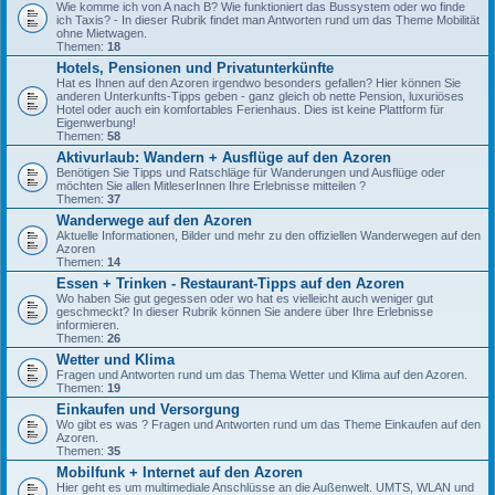
Wie komme ich von A nach B? Wie funktioniert das Bussystem oder wo finde
ich Taxis? - In dieser Rubrik findet man Antworten rund um das Theme Mobilität
ohne Mietwagen.
Themen:
18
Hotels, Pensionen und Privatunterkünfte
Hat es Ihnen auf den Azoren irgendwo besonders gefallen? Hier können Sie
anderen Unterkunfts-Tipps geben - ganz gleich ob nette Pension, luxuriöses
Hotel oder auch ein komfortables Ferienhaus. Dies ist keine Plattform für
Eigenwerbung!
Themen:
58
Aktivurlaub: Wandern + Ausflüge auf den Azoren
Benötigen Sie Tipps und Ratschläge für Wanderungen und Ausflüge oder
möchten Sie allen MitleserInnen Ihre Erlebnisse mitteilen ?
Themen:
37
Wanderwege auf den Azoren
Aktuelle Informationen, Bilder und mehr zu den offiziellen Wanderwegen auf den
Azoren
Themen:
14
Essen + Trinken - Restaurant-Tipps auf den Azoren
Wo haben Sie gut gegessen oder wo hat es vielleicht auch weniger gut
geschmeckt? In dieser Rubrik können Sie andere über Ihre Erlebnisse
informieren.
Themen:
26
Wetter und Klima
Fragen und Antworten rund um das Thema Wetter und Klima auf den Azoren.
Themen:
19
Einkaufen und Versorgung
Wo gibt es was ? Fragen und Antworten rund um das Theme Einkaufen auf den
Azoren.
Themen:
35
Mobilfunk + Internet auf den Azoren
Hier geht es um multimediale Anschlüsse an die Außenwelt. UMTS, WLAN und