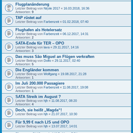
Flugplanänderung
Letzter Beitrag von
Ni(ole 2017
«
16.03.2018, 16:36
Antworten:
9
TAP rüstet auf
Letzter Beitrag von
Farbenzeit
«
01.02.2018, 07:40
Flughafen als Hotelersatz
Letzter Beitrag von
Farbenzeit
«
06.12.2017, 14:31
Antworten:
2
SATA-Ende für TER – OPO
Letzter Beitrag von
lava
«
29.11.2017, 14:16
Antworten:
3
Das muss São Miguel an Flügen verkraften
Letzter Beitrag von
Dolfo
«
29.11.2017, 02:40
Antworten:
5
Die Engländer kommen
Letzter Beitrag von
Wolfgang
«
19.08.2017, 21:28
Antworten:
1
Im Juli 200.000 Passagiere
Letzter Beitrag von
Farbenzeit
«
11.08.2017, 19:08
Antworten:
1
SATA Streik im August ?
Letzter Beitrag von
hjh
«
11.08.2017, 08:20
Antworten:
4
Doch, sie heißt „Magda“!
Letzter Beitrag von
hjh
«
21.07.2017, 10:30
Für 9,99 € nach LIS und OPO
Letzter Beitrag von
hjh
«
13.07.2017, 14:01