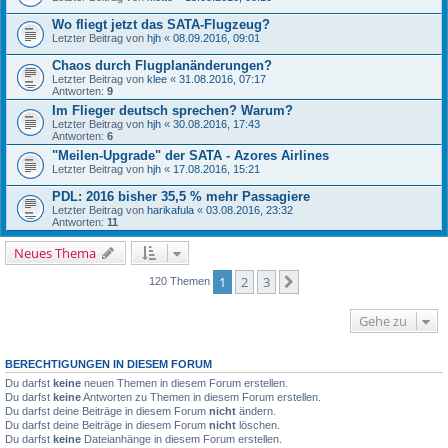
Wo fliegt jetzt das SATA-Flugzeug?
Letzter Beitrag von
hjh
«
08.09.2016, 09:01
Chaos durch Flugplanänderungen?
Letzter Beitrag von
klee
«
31.08.2016, 07:17
Antworten:
9
Im Flieger deutsch sprechen? Warum?
Letzter Beitrag von
hjh
«
30.08.2016, 17:43
Antworten:
6
"Meilen-Upgrade" der SATA - Azores Airlines
Letzter Beitrag von
hjh
«
17.08.2016, 15:21
PDL: 2016 bisher 35,5 % mehr Passagiere
Letzter Beitrag von
harikafula
«
03.08.2016, 23:32
Antworten:
11
Neues Thema
1
2
3
Nächste
120 Themen
Gehe zu
BERECHTIGUNGEN IN DIESEM FORUM
Du darfst
keine
neuen Themen in diesem Forum erstellen.
Du darfst
keine
Antworten zu Themen in diesem Forum erstellen.
Du darfst deine Beiträge in diesem Forum
nicht
ändern.
Du darfst deine Beiträge in diesem Forum
nicht
löschen.
Du darfst
keine
Dateianhänge in diesem Forum erstellen.