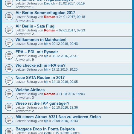
Letzter Beitrag von
Dietrich
«
15.02.2017, 00:19
Antworten:
1
Air Berlin Sommerflugplan 2017
Letzter Beitrag von
Roman
«
24.01.2017, 09:18
Antworten:
1
Air Berlin - Sata Flug
Letzter Beitrag von
Roman
«
02.01.2017, 09:23
Antworten:
2
Willkommen in Mainhatten!
Letzter Beitrag von
hjh
«
20.12.2016, 20:43
FRA – PDL mit Ryanair
Letzter Beitrag von
hjh
«
08.12.2016, 20:31
Antworten:
9
Wo checke ich in FRA ein?
Letzter Beitrag von
hjh
«
17.11.2016, 10:20
Neue SATA-Routen in 2017
Letzter Beitrag von
hjh
«
14.10.2016, 09:05
Welche Airlines
Letzter Beitrag von
Roman
«
11.10.2016, 09:03
Antworten:
3
Wieso ist die TAP günstiger?
Letzter Beitrag von
hjh
«
10.10.2016, 19:36
Antworten:
2
Mit einem Airbus A321 Neo zu weiteren Zielen
Letzter Beitrag von
hjh
«
22.09.2016, 09:43
Baggage Drop in Ponta Delgada
Letzter Beitrag von
klette
«
15.09.2016, 08:10