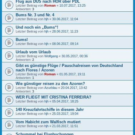
Flug aus DUS nach HOR über PDL
Letzter Beitrag von
Roman
«
10.07.2017, 13:25
Antworten:
3
Bums Nr. 3 und Nr. 4
Letzter Beitrag von
hjh
«
30.06.2017, 11:04
Und noch ein „Bums“!
Letzter Beitrag von
hjh
«
28.06.2017, 11:23
Bums!
Letzter Beitrag von
hjh
«
08.06.2017, 09:14
Urlaub vom Urlaub
Letzter Beitrag von
Wolfgang
«
30.05.2017, 00:36
Antworten:
2
Gibt es günstige Flüge / Pauschalreisen von Deutschland
nach Flores / Azoren
Letzter Beitrag von
Roman
«
01.05.2017, 19:11
Antworten:
1
Wie günstiger reisen zu den Azoren?
Letzter Beitrag von
Azurblau
«
20.04.2017, 13:42
Antworten:
3
WER FLIEGT MIT CRISTINA FERREIRA?
Letzter Beitrag von
hjh
«
05.04.2017, 18:25
140 Kreuzfahrtschiffe in diesem Jahr
Letzter Beitrag von
hjh
«
25.03.2017, 19:04
Vom Habicht zum Walfisch mutiert
Letzter Beitrag von
hjh
«
21.03.2017, 11:51
Schummel bei Flugbuchungen