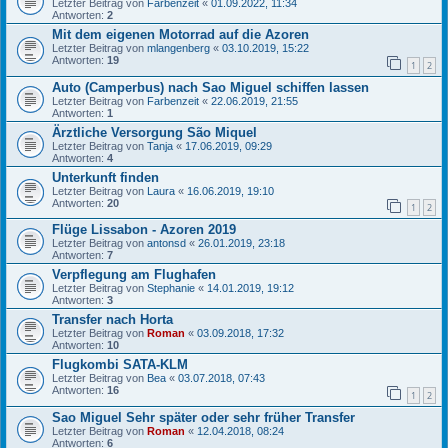
Letzter Beitrag von
Farbenzeit
«
01.09.2022, 11:34
Antworten:
2
Mit dem eigenen Motorrad auf die Azoren
Letzter Beitrag von
mlangenberg
«
03.10.2019, 15:22
Antworten:
19
1
2
Auto (Camperbus) nach Sao Miguel schiffen lassen
Letzter Beitrag von
Farbenzeit
«
22.06.2019, 21:55
Antworten:
1
Ärztliche Versorgung São Miquel
Letzter Beitrag von
Tanja
«
17.06.2019, 09:29
Antworten:
4
Unterkunft finden
Letzter Beitrag von
Laura
«
16.06.2019, 19:10
Antworten:
20
1
2
Flüge Lissabon - Azoren 2019
Letzter Beitrag von
antonsd
«
26.01.2019, 23:18
Antworten:
7
Verpflegung am Flughafen
Letzter Beitrag von
Stephanie
«
14.01.2019, 19:12
Antworten:
3
Transfer nach Horta
Letzter Beitrag von
Roman
«
03.09.2018, 17:32
Antworten:
10
Flugkombi SATA-KLM
Letzter Beitrag von
Bea
«
03.07.2018, 07:43
Antworten:
16
1
2
Sao Miguel Sehr später oder sehr früher Transfer
Letzter Beitrag von
Roman
«
12.04.2018, 08:24
Antworten:
6