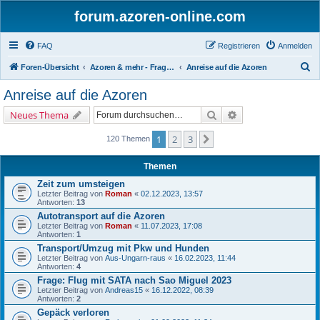
forum.azoren-online.com
FAQ
Registrieren
Anmelden
S
Foren-Übersicht
Azoren & mehr - Fragen und Antworten zu allgemeinen Themen rund um die 9 Inseln
Anreise auf die Azoren
u
Anreise auf die Azoren
c
Suche
Erweiterte Suche
Neues Thema
h
e
1
2
3
Nächste
120 Themen
Themen
Zeit zum umsteigen
Letzter Beitrag von
Roman
«
02.12.2023, 13:57
Antworten:
13
Autotransport auf die Azoren
Letzter Beitrag von
Roman
«
11.07.2023, 17:08
Antworten:
1
Transport/Umzug mit Pkw und Hunden
Letzter Beitrag von
Aus-Ungarn-raus
«
16.02.2023, 11:44
Antworten:
4
Frage: Flug mit SATA nach Sao Miguel 2023
Letzter Beitrag von
Andreas15
«
16.12.2022, 08:39
Antworten:
2
Gepäck verloren