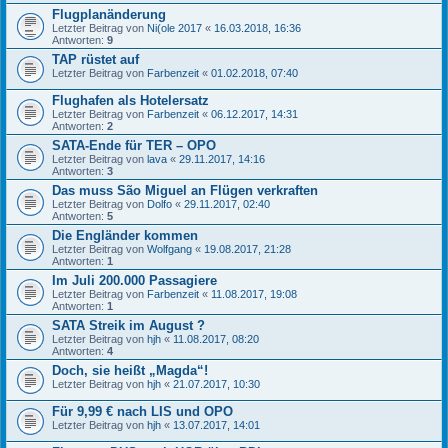
Flugplanänderung
Letzter Beitrag von
Ni(ole 2017
«
16.03.2018, 16:36
Antworten:
9
TAP rüstet auf
Letzter Beitrag von
Farbenzeit
«
01.02.2018, 07:40
Flughafen als Hotelersatz
Letzter Beitrag von
Farbenzeit
«
06.12.2017, 14:31
Antworten:
2
SATA-Ende für TER – OPO
Letzter Beitrag von
lava
«
29.11.2017, 14:16
Antworten:
3
Das muss São Miguel an Flügen verkraften
Letzter Beitrag von
Dolfo
«
29.11.2017, 02:40
Antworten:
5
Die Engländer kommen
Letzter Beitrag von
Wolfgang
«
19.08.2017, 21:28
Antworten:
1
Im Juli 200.000 Passagiere
Letzter Beitrag von
Farbenzeit
«
11.08.2017, 19:08
Antworten:
1
SATA Streik im August ?
Letzter Beitrag von
hjh
«
11.08.2017, 08:20
Antworten:
4
Doch, sie heißt „Magda“!
Letzter Beitrag von
hjh
«
21.07.2017, 10:30
Für 9,99 € nach LIS und OPO
Letzter Beitrag von
hjh
«
13.07.2017, 14:01