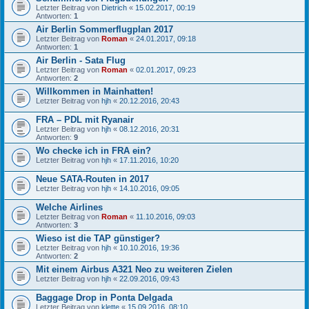
Letzter Beitrag von
Dietrich
«
15.02.2017, 00:19
Antworten:
1
Air Berlin Sommerflugplan 2017
Letzter Beitrag von
Roman
«
24.01.2017, 09:18
Antworten:
1
Air Berlin - Sata Flug
Letzter Beitrag von
Roman
«
02.01.2017, 09:23
Antworten:
2
Willkommen in Mainhatten!
Letzter Beitrag von
hjh
«
20.12.2016, 20:43
FRA – PDL mit Ryanair
Letzter Beitrag von
hjh
«
08.12.2016, 20:31
Antworten:
9
Wo checke ich in FRA ein?
Letzter Beitrag von
hjh
«
17.11.2016, 10:20
Neue SATA-Routen in 2017
Letzter Beitrag von
hjh
«
14.10.2016, 09:05
Welche Airlines
Letzter Beitrag von
Roman
«
11.10.2016, 09:03
Antworten:
3
Wieso ist die TAP günstiger?
Letzter Beitrag von
hjh
«
10.10.2016, 19:36
Antworten:
2
Mit einem Airbus A321 Neo zu weiteren Zielen
Letzter Beitrag von
hjh
«
22.09.2016, 09:43
Baggage Drop in Ponta Delgada
Letzter Beitrag von
klette
«
15.09.2016, 08:10