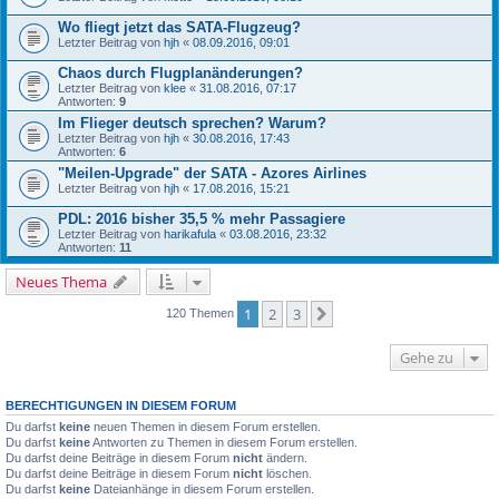
Wo fliegt jetzt das SATA-Flugzeug?
Letzter Beitrag von
hjh
«
08.09.2016, 09:01
Chaos durch Flugplanänderungen?
Letzter Beitrag von
klee
«
31.08.2016, 07:17
Antworten:
9
Im Flieger deutsch sprechen? Warum?
Letzter Beitrag von
hjh
«
30.08.2016, 17:43
Antworten:
6
"Meilen-Upgrade" der SATA - Azores Airlines
Letzter Beitrag von
hjh
«
17.08.2016, 15:21
PDL: 2016 bisher 35,5 % mehr Passagiere
Letzter Beitrag von
harikafula
«
03.08.2016, 23:32
Antworten:
11
Neues Thema
1
2
3
Nächste
120 Themen
Gehe zu
BERECHTIGUNGEN IN DIESEM FORUM
Du darfst
keine
neuen Themen in diesem Forum erstellen.
Du darfst
keine
Antworten zu Themen in diesem Forum erstellen.
Du darfst deine Beiträge in diesem Forum
nicht
ändern.
Du darfst deine Beiträge in diesem Forum
nicht
löschen.
Du darfst
keine
Dateianhänge in diesem Forum erstellen.