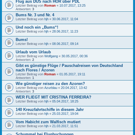
Flug aus DUS nach HOR über PDL
Letzter Beitrag von
Roman
«
10.07.2017, 13:25
Antworten:
3
Bums Nr. 3 und Nr. 4
Letzter Beitrag von
hjh
«
30.06.2017, 11:04
Und noch ein „Bums“!
Letzter Beitrag von
hjh
«
28.06.2017, 11:23
Bums!
Letzter Beitrag von
hjh
«
08.06.2017, 09:14
Urlaub vom Urlaub
Letzter Beitrag von
Wolfgang
«
30.05.2017, 00:36
Antworten:
2
Gibt es günstige Flüge / Pauschalreisen von Deutschland
nach Flores / Azoren
Letzter Beitrag von
Roman
«
01.05.2017, 19:11
Antworten:
1
Wie günstiger reisen zu den Azoren?
Letzter Beitrag von
Azurblau
«
20.04.2017, 13:42
Antworten:
3
WER FLIEGT MIT CRISTINA FERREIRA?
Letzter Beitrag von
hjh
«
05.04.2017, 18:25
140 Kreuzfahrtschiffe in diesem Jahr
Letzter Beitrag von
hjh
«
25.03.2017, 19:04
Vom Habicht zum Walfisch mutiert
Letzter Beitrag von
hjh
«
21.03.2017, 11:51
Schummel bei Flugbuchungen