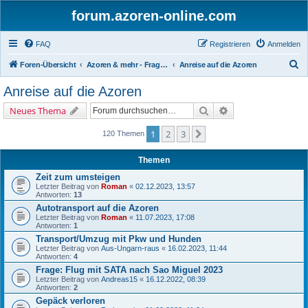
forum.azoren-online.com
FAQ
Registrieren
Anmelden
S
Foren-Übersicht
Azoren & mehr - Fragen und Antworten zu allgemeinen Themen rund um die 9 Inseln
Anreise auf die Azoren
u
Anreise auf die Azoren
c
Suche
Erweiterte Suche
Neues Thema
h
e
1
2
3
Nächste
120 Themen
Themen
Zeit zum umsteigen
Letzter Beitrag von
Roman
«
02.12.2023, 13:57
Antworten:
13
Autotransport auf die Azoren
Letzter Beitrag von
Roman
«
11.07.2023, 17:08
Antworten:
1
Transport/Umzug mit Pkw und Hunden
Letzter Beitrag von
Aus-Ungarn-raus
«
16.02.2023, 11:44
Antworten:
4
Frage: Flug mit SATA nach Sao Miguel 2023
Letzter Beitrag von
Andreas15
«
16.12.2022, 08:39
Antworten:
2
Gepäck verloren