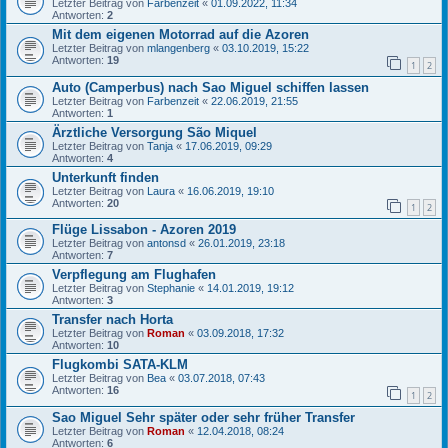
Letzter Beitrag von
Farbenzeit
«
01.09.2022, 11:34
Antworten:
2
Mit dem eigenen Motorrad auf die Azoren
Letzter Beitrag von
mlangenberg
«
03.10.2019, 15:22
Antworten:
19
1
2
Auto (Camperbus) nach Sao Miguel schiffen lassen
Letzter Beitrag von
Farbenzeit
«
22.06.2019, 21:55
Antworten:
1
Ärztliche Versorgung São Miquel
Letzter Beitrag von
Tanja
«
17.06.2019, 09:29
Antworten:
4
Unterkunft finden
Letzter Beitrag von
Laura
«
16.06.2019, 19:10
Antworten:
20
1
2
Flüge Lissabon - Azoren 2019
Letzter Beitrag von
antonsd
«
26.01.2019, 23:18
Antworten:
7
Verpflegung am Flughafen
Letzter Beitrag von
Stephanie
«
14.01.2019, 19:12
Antworten:
3
Transfer nach Horta
Letzter Beitrag von
Roman
«
03.09.2018, 17:32
Antworten:
10
Flugkombi SATA-KLM
Letzter Beitrag von
Bea
«
03.07.2018, 07:43
Antworten:
16
1
2
Sao Miguel Sehr später oder sehr früher Transfer
Letzter Beitrag von
Roman
«
12.04.2018, 08:24
Antworten:
6