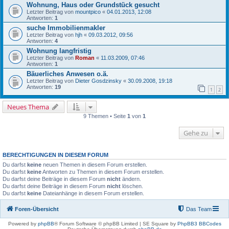
Wohnung, Haus oder Grundstück gesucht
Letzter Beitrag von
mountpico
«
04.01.2013, 12:08
Antworten:
1
suche Immobilienmakler
Letzter Beitrag von
hjh
«
09.03.2012, 09:56
Antworten:
4
Wohnung langfristig
Letzter Beitrag von
Roman
«
11.03.2009, 07:46
Antworten:
1
Bäuerliches Anwesen o.ä.
Letzter Beitrag von
Dieter Gosdzinsky
«
30.09.2008, 19:18
Antworten:
19
1
2
Neues Thema
9 Themen • Seite
1
von
1
Gehe zu
BERECHTIGUNGEN IN DIESEM FORUM
Du darfst
keine
neuen Themen in diesem Forum erstellen.
Du darfst
keine
Antworten zu Themen in diesem Forum erstellen.
Du darfst deine Beiträge in diesem Forum
nicht
ändern.
Du darfst deine Beiträge in diesem Forum
nicht
löschen.
Du darfst
keine
Dateianhänge in diesem Forum erstellen.
Foren-Übersicht
Das Team
Powered by
phpBB
® Forum Software © phpBB Limited | SE Square by
PhpBB3 BBCodes