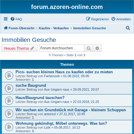
forum.azoren-online.com
FAQ
Registrieren
Anmelden
S
Foren-Übersicht
Kaufen - Verkaufen
Immobilien Gesuche
u
Immobilien Gesuche
c
Suche
Erweiterte Suche
Neues Thema
h
9 Themen • Seite
1
von
1
e
Themen
Pico- suchen kleines Haus zu kaufen oder zu mieten
Letzter Beitrag von
Farbenzeit
«
01.08.2022, 05:06
Antworten:
1
suche Baugrund
Letzter Beitrag von
Aus-Ungarn-raus
«
29.09.2021, 20:07
Haus/Baugrund tauschen?
Letzter Beitrag von
Aus-Ungarn-raus
«
22.03.2018, 21:25
Wir suchen ein Grundstück mit Garage - kleinem Schuppen
Letzter Beitrag von
antonsd
«
27.11.2017, 10:45
Antworten:
1
Wohnung gekündigt, Möbel unterwegs. Was tun?
Letzter Beitrag von
Lizik
«
05.08.2017, 16:13
Antworten:
3