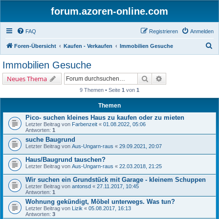
forum.azoren-online.com
FAQ
Registrieren
Anmelden
S
Foren-Übersicht
Kaufen - Verkaufen
Immobilien Gesuche
u
Immobilien Gesuche
c
Suche
Erweiterte Suche
Neues Thema
h
9 Themen • Seite
1
von
1
e
Themen
Pico- suchen kleines Haus zu kaufen oder zu mieten
Letzter Beitrag von
Farbenzeit
«
01.08.2022, 05:06
Antworten:
1
suche Baugrund
Letzter Beitrag von
Aus-Ungarn-raus
«
29.09.2021, 20:07
Haus/Baugrund tauschen?
Letzter Beitrag von
Aus-Ungarn-raus
«
22.03.2018, 21:25
Wir suchen ein Grundstück mit Garage - kleinem Schuppen
Letzter Beitrag von
antonsd
«
27.11.2017, 10:45
Antworten:
1
Wohnung gekündigt, Möbel unterwegs. Was tun?
Letzter Beitrag von
Lizik
«
05.08.2017, 16:13
Antworten:
3