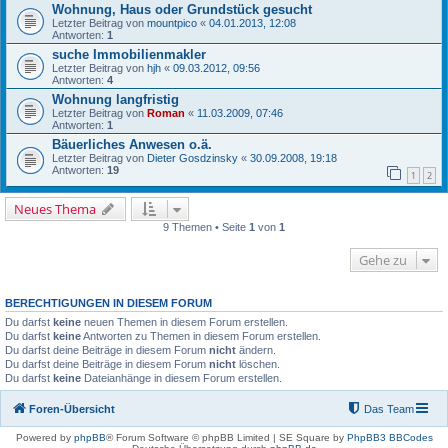
Wohnung, Haus oder Grundstück gesucht
Letzter Beitrag von
mountpico
«
04.01.2013, 12:08
Antworten:
1
suche Immobilienmakler
Letzter Beitrag von
hjh
«
09.03.2012, 09:56
Antworten:
4
Wohnung langfristig
Letzter Beitrag von
Roman
«
11.03.2009, 07:46
Antworten:
1
Bäuerliches Anwesen o.ä.
Letzter Beitrag von
Dieter Gosdzinsky
«
30.09.2008, 19:18
Antworten:
19
1
2
Neues Thema
9 Themen • Seite
1
von
1
Gehe zu
BERECHTIGUNGEN IN DIESEM FORUM
Du darfst
keine
neuen Themen in diesem Forum erstellen.
Du darfst
keine
Antworten zu Themen in diesem Forum erstellen.
Du darfst deine Beiträge in diesem Forum
nicht
ändern.
Du darfst deine Beiträge in diesem Forum
nicht
löschen.
Du darfst
keine
Dateianhänge in diesem Forum erstellen.
Foren-Übersicht
Das Team
Powered by
phpBB
® Forum Software © phpBB Limited | SE Square by
PhpBB3 BBCodes