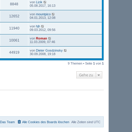
von
Lizik
8848
05.08.2017, 16:13
von
mountpico
12652
04.01.2013, 12:08
von
hjh
11940
09.03.2012, 09:56
von
Roman
10061
11.03.2009, 07:46
von
Dieter Gosdzinsky
44919
30.09.2008, 19:18
9 Themen • Seite
1
von
1
Gehe zu
Das Team
Alle Cookies des Boards löschen
Alle Zeiten sind
UTC