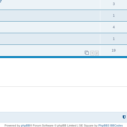
?
3
1
4
1
19
1
2
Powered by
phpBB
® Forum Software © phpBB Limited | SE Square by
PhpBB3 BBCodes