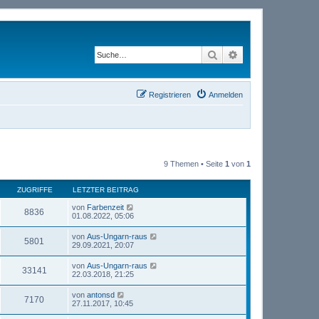
Suche
Erweiterte Suche
Registrieren
Anmelden
9 Themen • Seite
1
von
1
ZUGRIFFE
LETZTER BEITRAG
von
Farbenzeit
8836
01.08.2022, 05:06
von
Aus-Ungarn-raus
5801
29.09.2021, 20:07
von
Aus-Ungarn-raus
33141
22.03.2018, 21:25
von
antonsd
7170
27.11.2017, 10:45