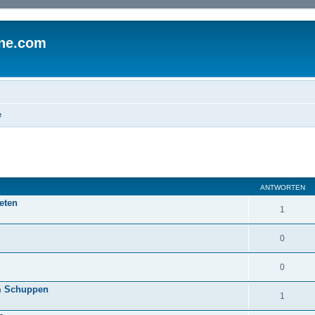
ine.com
e
eiterte Suche
ANTWORTEN
eten
1
0
0
em Schuppen
1