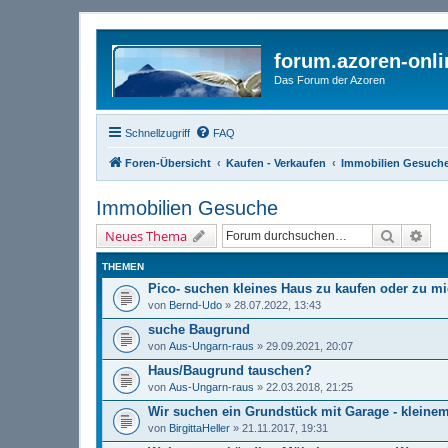
forum.azoren-onl
Das Forum der Azoren
Schnellzugriff
FAQ
Foren-Übersicht
Kaufen - Verkaufen
Immobilien Gesuch
Immobilien Gesuche
Suche
Erw
Neues Thema
THEMEN
Pico- suchen kleines Haus zu kaufen oder zu mi
von
Bernd-Udo
» 28.07.2022, 13:43
suche Baugrund
von
Aus-Ungarn-raus
» 29.09.2021, 20:07
Haus/Baugrund tauschen?
von
Aus-Ungarn-raus
» 22.03.2018, 21:25
Wir suchen ein Grundstück mit Garage - klein
von
BirgittaHeller
» 21.11.2017, 19:31