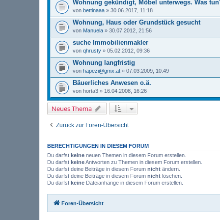
Wohnung gekündigt, Möbel unterwegs. Was tun
von
bettinaaa
» 30.06.2017, 11:18
Wohnung, Haus oder Grundstück gesucht
von
Manuela
» 30.07.2012, 21:56
suche Immobilienmakler
von
qhrusty
» 05.02.2012, 09:36
Wohnung langfristig
von
hapezi@gmx.at
» 07.03.2009, 10:49
Bäuerliches Anwesen o.ä.
von
horta3
» 16.04.2008, 16:26
Neues Thema
Zurück zur Foren-Übersicht
BERECHTIGUNGEN IN DIESEM FORUM
Du darfst
keine
neuen Themen in diesem Forum erstellen.
Du darfst
keine
Antworten zu Themen in diesem Forum erstellen.
Du darfst deine Beiträge in diesem Forum
nicht
ändern.
Du darfst deine Beiträge in diesem Forum
nicht
löschen.
Du darfst
keine
Dateianhänge in diesem Forum erstellen.
Foren-Übersicht