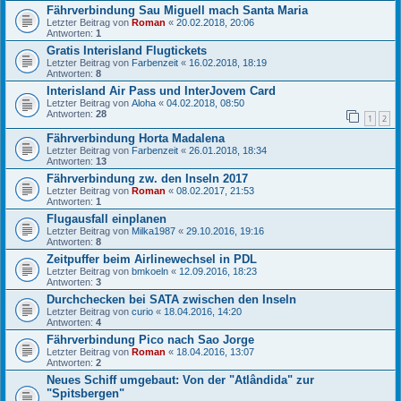
Fährverbindung Sau Miguell mach Santa Maria
Letzter Beitrag von
Roman
«
20.02.2018, 20:06
Antworten:
1
Gratis Interisland Flugtickets
Letzter Beitrag von
Farbenzeit
«
16.02.2018, 18:19
Antworten:
8
Interisland Air Pass und InterJovem Card
Letzter Beitrag von
Aloha
«
04.02.2018, 08:50
Antworten:
28
1
2
Fährverbindung Horta Madalena
Letzter Beitrag von
Farbenzeit
«
26.01.2018, 18:34
Antworten:
13
Fährverbindung zw. den Inseln 2017
Letzter Beitrag von
Roman
«
08.02.2017, 21:53
Antworten:
1
Flugausfall einplanen
Letzter Beitrag von
Milka1987
«
29.10.2016, 19:16
Antworten:
8
Zeitpuffer beim Airlinewechsel in PDL
Letzter Beitrag von
bmkoeln
«
12.09.2016, 18:23
Antworten:
3
Durchchecken bei SATA zwischen den Inseln
Letzter Beitrag von
curio
«
18.04.2016, 14:20
Antworten:
4
Fährverbindung Pico nach Sao Jorge
Letzter Beitrag von
Roman
«
18.04.2016, 13:07
Antworten:
2
Neues Schiff umgebaut: Von der "Atlândida" zur
"Spitsbergen"