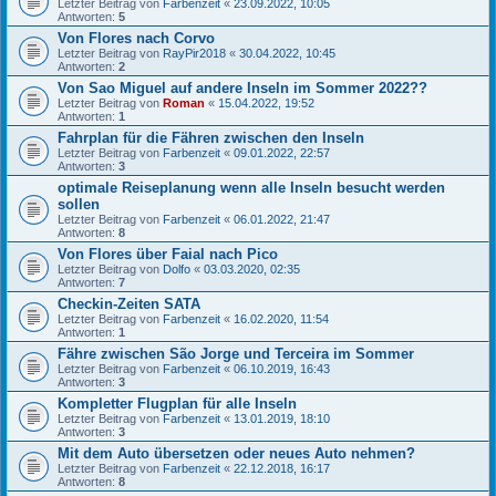
Letzter Beitrag von
Farbenzeit
«
23.09.2022, 10:05
Antworten:
5
Von Flores nach Corvo
Letzter Beitrag von
RayPir2018
«
30.04.2022, 10:45
Antworten:
2
Von Sao Miguel auf andere Inseln im Sommer 2022??
Letzter Beitrag von
Roman
«
15.04.2022, 19:52
Antworten:
1
Fahrplan für die Fähren zwischen den Inseln
Letzter Beitrag von
Farbenzeit
«
09.01.2022, 22:57
Antworten:
3
optimale Reiseplanung wenn alle Inseln besucht werden
sollen
Letzter Beitrag von
Farbenzeit
«
06.01.2022, 21:47
Antworten:
8
Von Flores über Faial nach Pico
Letzter Beitrag von
Dolfo
«
03.03.2020, 02:35
Antworten:
7
Checkin-Zeiten SATA
Letzter Beitrag von
Farbenzeit
«
16.02.2020, 11:54
Antworten:
1
Fähre zwischen São Jorge und Terceira im Sommer
Letzter Beitrag von
Farbenzeit
«
06.10.2019, 16:43
Antworten:
3
Kompletter Flugplan für alle Inseln
Letzter Beitrag von
Farbenzeit
«
13.01.2019, 18:10
Antworten:
3
Mit dem Auto übersetzen oder neues Auto nehmen?
Letzter Beitrag von
Farbenzeit
«
22.12.2018, 16:17
Antworten:
8