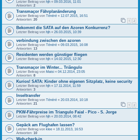
Letzter Beitrag von
hjh
«
09.03.2016, 11:01
Antworten:
2
Transmaçor Fährplanänderung
Letzter Beitrag von
Ténéré
«
12.07.2015, 16:51
Antworten:
20
1
2
Bekommt die SATA auf den Azoren Konkurrenz?
Letzter Beitrag von
hjh
«
26.03.2015, 10:39
verbindung zwischen den azoren
Letzter Beitrag von
Ténéré
«
09.03.2015, 16:08
Antworten:
13
Residenten werden günstiger fliegen
Letzter Beitrag von
hjh
«
14.02.2015, 12:30
Transmaçor im Winter... Triângulo
Letzter Beitrag von
Matsi
«
04.12.2014, 23:05
Antworten:
8
Kurios! SATA: Kinder ohne eigenen Sitzplatz, keine security
Letzter Beitrag von
hjh
«
17.11.2014, 11:59
Antworten:
3
Inseltransfer
Letzter Beitrag von
Ténéré
«
20.03.2014, 10:18
Antworten:
21
1
2
PKW-Fährpreise im Triangulo Faial - Pico - S. Jorge
Letzter Beitrag von
hjh
«
20.03.2014, 08:42
Gepäck am Flughafen lassen?
Letzter Beitrag von
klee
«
18.11.2013, 16:53
Antworten:
10
Web-check-in