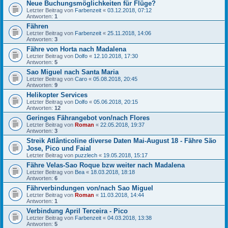
Neue Buchungsmöglichkeiten für Flüge?
Letzter Beitrag von
Farbenzeit
«
03.12.2018, 07:12
Antworten:
1
Fähren
Letzter Beitrag von
Farbenzeit
«
25.11.2018, 14:06
Antworten:
3
Fähre von Horta nach Madalena
Letzter Beitrag von
Dolfo
«
12.10.2018, 17:30
Antworten:
5
Sao Miguel nach Santa Maria
Letzter Beitrag von
Caro
«
05.08.2018, 20:45
Antworten:
9
Helikopter Services
Letzter Beitrag von
Dolfo
«
05.06.2018, 20:15
Antworten:
12
Geringes Fährangebot von/nach Flores
Letzter Beitrag von
Roman
«
22.05.2018, 19:37
Antworten:
3
Streik Atlânticoline diverse Daten Mai-August 18 - Fähre São
Jose, Pico und Faial
Letzter Beitrag von
puzzlech
«
19.05.2018, 15:17
Fähre Velas-Sao Roque bzw weiter nach Madalena
Letzter Beitrag von
Bea
«
18.03.2018, 18:18
Antworten:
6
Fährverbindungen von/nach Sao Miguel
Letzter Beitrag von
Roman
«
11.03.2018, 14:44
Antworten:
1
Verbindung April Terceira - Pico
Letzter Beitrag von
Farbenzeit
«
04.03.2018, 13:38
Antworten:
5