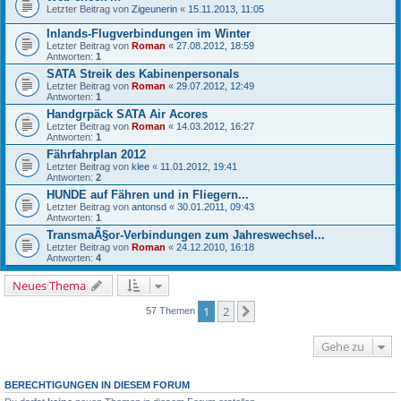
Letzter Beitrag von
Zigeunerin
«
15.11.2013, 11:05
Inlands-Flugverbindungen im Winter
Letzter Beitrag von
Roman
«
27.08.2012, 18:59
Antworten:
1
SATA Streik des Kabinenpersonals
Letzter Beitrag von
Roman
«
29.07.2012, 12:49
Antworten:
1
Handgrpäck SATA Air Acores
Letzter Beitrag von
Roman
«
14.03.2012, 16:27
Antworten:
1
Fährfahrplan 2012
Letzter Beitrag von
klee
«
11.01.2012, 19:41
Antworten:
2
HUNDE auf Fähren und in Fliegern...
Letzter Beitrag von
antonsd
«
30.01.2011, 09:43
Antworten:
1
TransmaÃ§or-Verbindungen zum Jahreswechsel...
Letzter Beitrag von
Roman
«
24.12.2010, 16:18
Antworten:
4
Neues Thema
1
2
Nächste
57 Themen
Gehe zu
BERECHTIGUNGEN IN DIESEM FORUM