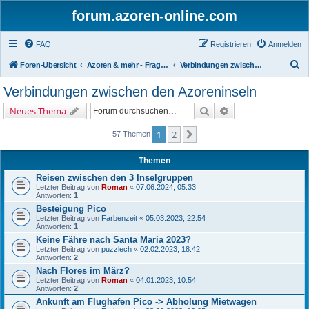
forum.azoren-online.com
FAQ
Registrieren
Anmelden
S
Foren-Übersicht
Azoren & mehr - Fragen und Antworten zu allgemeinen Themen rund um die 9 Inseln
Verbindungen zwischen den Azoreninseln
u
Verbindungen zwischen den Azoreninseln
c
Suche
Erweiterte Suche
Neues Thema
h
e
1
2
Nächste
57 Themen
Themen
Reisen zwischen den 3 Inselgruppen
Letzter Beitrag von
Roman
«
07.06.2024, 05:33
Antworten:
1
Besteigung Pico
Letzter Beitrag von
Farbenzeit
«
05.03.2023, 22:54
Antworten:
1
Keine Fähre nach Santa Maria 2023?
Letzter Beitrag von
puzzlech
«
02.02.2023, 18:42
Antworten:
2
Nach Flores im März?
Letzter Beitrag von
Roman
«
04.01.2023, 10:54
Antworten:
2
Ankunft am Flughafen Pico -> Abholung Mietwagen