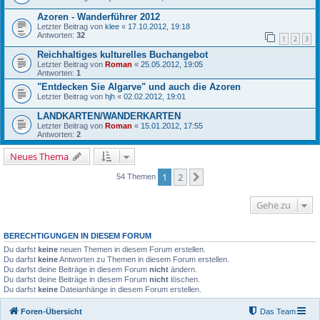
Azoren - Wanderführer 2012
Letzter Beitrag von
klee
«
17.10.2012, 19:18
Antworten:
32
1
2
3
Reichhaltiges kulturelles Buchangebot
Letzter Beitrag von
Roman
«
25.05.2012, 19:05
Antworten:
1
"Entdecken Sie Algarve" und auch die Azoren
Letzter Beitrag von
hjh
«
02.02.2012, 19:01
LANDKARTEN/WANDERKARTEN
Letzter Beitrag von
Roman
«
15.01.2012, 17:55
Antworten:
2
Neues Thema
1
2
Nächste
54 Themen
Gehe zu
BERECHTIGUNGEN IN DIESEM FORUM
Du darfst
keine
neuen Themen in diesem Forum erstellen.
Du darfst
keine
Antworten zu Themen in diesem Forum erstellen.
Du darfst deine Beiträge in diesem Forum
nicht
ändern.
Du darfst deine Beiträge in diesem Forum
nicht
löschen.
Du darfst
keine
Dateianhänge in diesem Forum erstellen.
Foren-Übersicht
Das Team