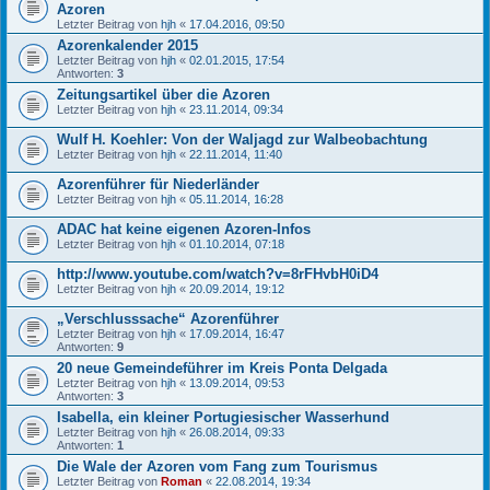
Azoren
Letzter Beitrag von
hjh
«
17.04.2016, 09:50
Azorenkalender 2015
Letzter Beitrag von
hjh
«
02.01.2015, 17:54
Antworten:
3
Zeitungsartikel über die Azoren
Letzter Beitrag von
hjh
«
23.11.2014, 09:34
Wulf H. Koehler: Von der Waljagd zur Walbeobachtung
Letzter Beitrag von
hjh
«
22.11.2014, 11:40
Azorenführer für Niederländer
Letzter Beitrag von
hjh
«
05.11.2014, 16:28
ADAC hat keine eigenen Azoren-Infos
Letzter Beitrag von
hjh
«
01.10.2014, 07:18
http://www.youtube.com/watch?v=8rFHvbH0iD4
Letzter Beitrag von
hjh
«
20.09.2014, 19:12
„Verschlusssache“ Azorenführer
Letzter Beitrag von
hjh
«
17.09.2014, 16:47
Antworten:
9
20 neue Gemeindeführer im Kreis Ponta Delgada
Letzter Beitrag von
hjh
«
13.09.2014, 09:53
Antworten:
3
Isabella, ein kleiner Portugiesischer Wasserhund
Letzter Beitrag von
hjh
«
26.08.2014, 09:33
Antworten:
1
Die Wale der Azoren vom Fang zum Tourismus
Letzter Beitrag von
Roman
«
22.08.2014, 19:34