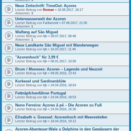
Antworten:
5
Neue Zeitschrift: TimeOut: Açores
Letzter Beitrag von
Roman
«
16.08.2017, 18:17
Antworten:
3
Unterwasserwelt der Azoren
Letzter Beitrag von
Farbenzeit
«
07.08.2017, 21:05
Antworten:
1
Walfang auf São Miguel
Letzter Beitrag von
hjh
«
28.07.2017, 06:46
Antworten:
1
Neue Landkarte São Miguel mit Wanderwegen
Letzter Beitrag von
hjh
«
16.03.2017, 11:49
"Azorenhoch" für 3,99 €
Letzter Beitrag von
hjh
«
06.01.2017, 10:56
Brum / Meneses: Azoren – Legende und Neuzeit
Letzter Beitrag von
hjh
«
09.05.2016, 13:43
Korkesel und Sardinenblüte
Letzter Beitrag von
hjh
«
24.04.2016, 18:54
Fettnäpfchenführer Portugal
Letzter Beitrag von
hjh
«
24.04.2016, 18:53
Nuno Ferreira: Açores á pé – Die Azoren zu Fuß
Letzter Beitrag von
hjh
«
24.04.2016, 16:30
Elisabeth v. Goessel: Azorenhoch mit Meerestiefen
Letzter Beitrag von
hjh
«
18.04.2016, 19:12
Azoren-Abenteuer:Wale u Delphine in den Gewässern der