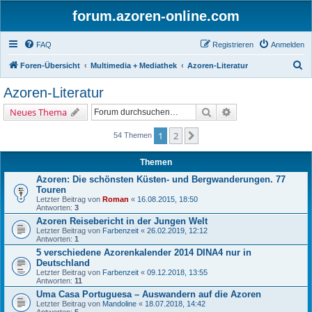
forum.azoren-online.com
FAQ
Registrieren
Anmelden
S
Foren-Übersicht
Multimedia + Mediathek
Azoren-Literatur
u
Azoren-Literatur
c
Suche
Erweiterte Suche
Neues Thema
h
e
1
2
Nächste
54 Themen
Themen
Azoren: Die schönsten Küsten- und Bergwanderungen. 77
Touren
Letzter Beitrag von
Roman
«
16.08.2015, 18:50
Antworten:
3
Azoren Reisebericht in der Jungen Welt
Letzter Beitrag von
Farbenzeit
«
26.02.2019, 12:12
Antworten:
1
5 verschiedene Azorenkalender 2014 DINA4 nur in
Deutschland
Letzter Beitrag von
Farbenzeit
«
09.12.2018, 13:55
Antworten:
11
Uma Casa Portuguesa – Auswandern auf die Azoren
Letzter Beitrag von
Mandoline
«
18.07.2018, 14:42