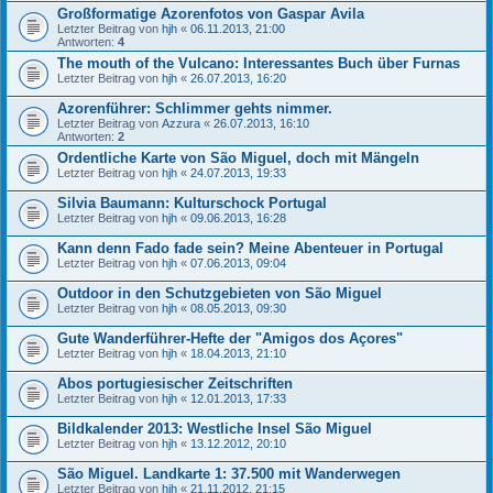
Großformatige Azorenfotos von Gaspar Avila
Letzter Beitrag von
hjh
«
06.11.2013, 21:00
Antworten:
4
The mouth of the Vulcano: Interessantes Buch über Furnas
Letzter Beitrag von
hjh
«
26.07.2013, 16:20
Azorenführer: Schlimmer gehts nimmer.
Letzter Beitrag von
Azzura
«
26.07.2013, 16:10
Antworten:
2
Ordentliche Karte von São Miguel, doch mit Mängeln
Letzter Beitrag von
hjh
«
24.07.2013, 19:33
Silvia Baumann: Kulturschock Portugal
Letzter Beitrag von
hjh
«
09.06.2013, 16:28
Kann denn Fado fade sein? Meine Abenteuer in Portugal
Letzter Beitrag von
hjh
«
07.06.2013, 09:04
Outdoor in den Schutzgebieten von São Miguel
Letzter Beitrag von
hjh
«
08.05.2013, 09:30
Gute Wanderführer-Hefte der "Amigos dos Açores"
Letzter Beitrag von
hjh
«
18.04.2013, 21:10
Abos portugiesischer Zeitschriften
Letzter Beitrag von
hjh
«
12.01.2013, 17:33
Bildkalender 2013: Westliche Insel São Miguel
Letzter Beitrag von
hjh
«
13.12.2012, 20:10
São Miguel. Landkarte 1: 37.500 mit Wanderwegen
Letzter Beitrag von
hjh
«
21.11.2012, 21:15