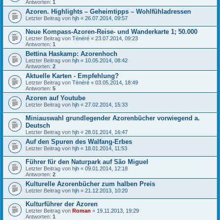
Antworten:
1
Azoren. Highlights – Geheimtipps – Wohlfühladressen
Letzter Beitrag von
hjh
«
26.07.2014, 09:57
Neue Kompass-Azoren-Reise- und Wanderkarte 1; 50.000
Letzter Beitrag von
Ténéré
«
23.07.2014, 09:23
Antworten:
1
Bettina Haskamp: Azorenhoch
Letzter Beitrag von
hjh
«
10.05.2014, 08:42
Antworten:
2
Aktuelle Karten - Empfehlung?
Letzter Beitrag von
Ténéré
«
03.05.2014, 18:49
Antworten:
5
Azoren auf Youtube
Letzter Beitrag von
hjh
«
27.02.2014, 15:33
Miniauswahl grundlegender Azorenbücher vorwiegend a.
Deutsch
Letzter Beitrag von
hjh
«
28.01.2014, 16:47
Auf den Spuren des Walfang-Erbes
Letzter Beitrag von
hjh
«
18.01.2014, 11:53
Führer für den Naturpark auf São Miguel
Letzter Beitrag von
hjh
«
09.01.2014, 12:18
Antworten:
2
Kulturelle Azorenbücher zum halben Preis
Letzter Beitrag von
hjh
«
21.12.2013, 10:20
Kulturführer der Azoren
Letzter Beitrag von
Roman
«
19.11.2013, 19:29
Antworten:
1