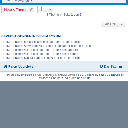
Antworten:
7
Neues Thema
5 Themen • Seite
1
von
1
Gehe zu
BERECHTIGUNGEN IN DIESEM FORUM
Du darfst
keine
neuen Themen in diesem Forum erstellen.
Du darfst
keine
Antworten zu Themen in diesem Forum erstellen.
Du darfst deine Beiträge in diesem Forum
nicht
ändern.
Du darfst deine Beiträge in diesem Forum
nicht
löschen.
Du darfst
keine
Dateianhänge in diesem Forum erstellen.
Foren-Übersicht
Das Team
Powered by
phpBB
® Forum Software © phpBB Limited | SE Square by
PhpBB3 BBCodes
Deutsche Übersetzung durch
phpBB.de