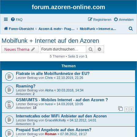
forum.azoren-online.com
FAQ
Registrieren
Anmelden
S
Foren-Übersicht
Azoren & mehr - Fragen und Antworten zu allgemeinen Themen rund um die 9 Inseln
Mobilfunk + Internet auf den Azoren
u
Mobilfunk + Internet auf den Azoren
c
Suche
Erweiterte Suche
Neues Thema
h
5 Themen • Seite
1
von
1
e
Themen
Flatrate in alle Mobilfunknetze der EU?
Letzter Beitrag von
Chris
«
22.10.2019, 21:26
Roaming?
Letzter Beitrag von
Aloha
«
30.03.2018, 14:34
Antworten:
2
GSM/UMTS - Mobiles Internet - auf den Azoren ?
Letzter Beitrag von
hussi
«
14.03.2018, 10:05
Antworten:
18
1
2
Internetcafes oder WiFi Anbieter auf den Azoren
Letzter Beitrag von
GraceMcKelly
«
04.12.2012, 14:01
Antworten:
3
Prepaid Surf Angebote auf den Azoren?
Letzter Beitrag von
Roman
«
07.08.2012, 19:17