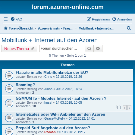
forum.azoren-online.com
FAQ
Registrieren
Anmelden
S
Foren-Übersicht
Azoren & mehr - Fragen und Antworten zu allgemeinen Themen rund um die 9 Inseln
Mobilfunk + Internet auf den Azoren
u
Mobilfunk + Internet auf den Azoren
c
Suche
Erweiterte Suche
Neues Thema
h
5 Themen • Seite
1
von
1
e
Themen
Flatrate in alle Mobilfunknetze der EU?
Letzter Beitrag von
Chris
«
22.10.2019, 21:26
Roaming?
Letzter Beitrag von
Aloha
«
30.03.2018, 14:34
Antworten:
2
GSM/UMTS - Mobiles Internet - auf den Azoren ?
Letzter Beitrag von
hussi
«
14.03.2018, 10:05
Antworten:
18
1
2
Internetcafes oder WiFi Anbieter auf den Azoren
Letzter Beitrag von
GraceMcKelly
«
04.12.2012, 14:01
Antworten:
3
Prepaid Surf Angebote auf den Azoren?
Letzter Beitrag von
Roman
«
07.08.2012, 19:17