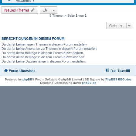
Antworten:
7
Neues Thema
5 Themen • Seite
1
von
1
Gehe zu
BERECHTIGUNGEN IN DIESEM FORUM
Du darfst
keine
neuen Themen in diesem Forum erstellen.
Du darfst
keine
Antworten zu Themen in diesem Forum erstellen.
Du darfst deine Beiträge in diesem Forum
nicht
ändern.
Du darfst deine Beiträge in diesem Forum
nicht
löschen.
Du darfst
keine
Dateianhänge in diesem Forum erstellen.
Foren-Übersicht
Das Team
Powered by
phpBB
® Forum Software © phpBB Limited | SE Square by
PhpBB3 BBCodes
Deutsche Übersetzung durch
phpBB.de