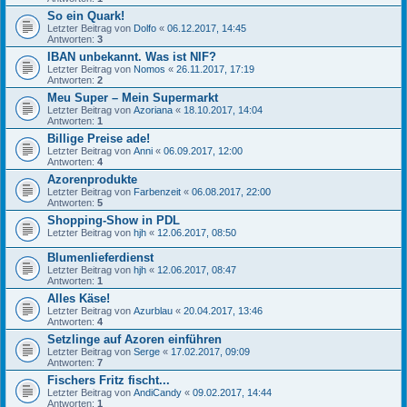
So ein Quark!
Letzter Beitrag von
Dolfo
«
06.12.2017, 14:45
Antworten:
3
IBAN unbekannt. Was ist NIF?
Letzter Beitrag von
Nomos
«
26.11.2017, 17:19
Antworten:
2
Meu Super – Mein Supermarkt
Letzter Beitrag von
Azoriana
«
18.10.2017, 14:04
Antworten:
1
Billige Preise ade!
Letzter Beitrag von
Anni
«
06.09.2017, 12:00
Antworten:
4
Azorenprodukte
Letzter Beitrag von
Farbenzeit
«
06.08.2017, 22:00
Antworten:
5
Shopping-Show in PDL
Letzter Beitrag von
hjh
«
12.06.2017, 08:50
Blumenlieferdienst
Letzter Beitrag von
hjh
«
12.06.2017, 08:47
Antworten:
1
Alles Käse!
Letzter Beitrag von
Azurblau
«
20.04.2017, 13:46
Antworten:
4
Setzlinge auf Azoren einführen
Letzter Beitrag von
Serge
«
17.02.2017, 09:09
Antworten:
7
Fischers Fritz fischt...
Letzter Beitrag von
AndiCandy
«
09.02.2017, 14:44
Antworten:
1