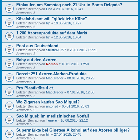
Einkaufen am Samstag nach 21 Uhr in Ponta Delgada?
Letzter Beitrag von
Lina
«
29.07.2016, 10:41
Antworten:
3
Käsefabrikant will "glückliche Kühe"
Letzter Beitrag von
hjh
«
19.05.2016, 18:27
Antworten:
5
1.200 Azorenprodukte auf dem Markt
Letzter Beitrag von
hjh
«
12.05.2016, 10:04
Post aus Deutschland
Letzter Beitrag von
Struffel20357
«
26.01.2016, 05:21
Antworten:
2
Baby auf den Azoren
Letzter Beitrag von
Roman
«
10.01.2016, 17:50
Antworten:
3
Derzeit 251 Azoren-Marken-Produkte
Letzter Beitrag von
MacGregor
«
08.01.2016, 20:29
Antworten:
1
Pro Plastiktüte 4 ct.
Letzter Beitrag von
MacGregor
«
07.01.2016, 12:06
Antworten:
3
Wo Zigarren kaufen Sao Miguel?
Letzter Beitrag von
antonsd
«
05.01.2016, 23:03
Antworten:
5
Sao Miguel: Im medizinischen Notfall
Letzter Beitrag von
Ténéré
«
10.08.2015, 22:12
Antworten:
3
Supermärkte bei Ginetes/ Alkohol auf den Azoren billiger?
Letzter Beitrag von
hjh
«
27.04.2015, 20:48
Antworten:
2