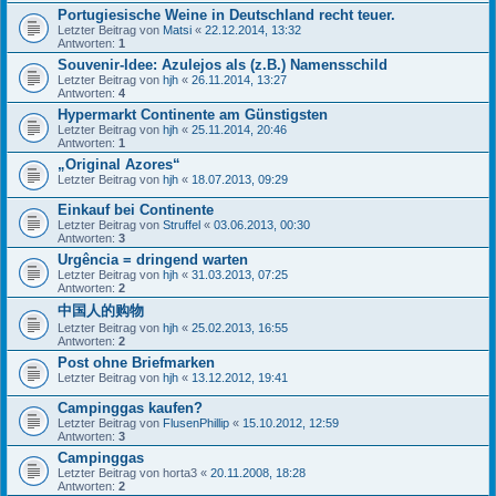
Portugiesische Weine in Deutschland recht teuer.
Letzter Beitrag von
Matsi
«
22.12.2014, 13:32
Antworten:
1
Souvenir-Idee: Azulejos als (z.B.) Namensschild
Letzter Beitrag von
hjh
«
26.11.2014, 13:27
Antworten:
4
Hypermarkt Continente am Günstigsten
Letzter Beitrag von
hjh
«
25.11.2014, 20:46
Antworten:
1
„Original Azores“
Letzter Beitrag von
hjh
«
18.07.2013, 09:29
Einkauf bei Continente
Letzter Beitrag von
Struffel
«
03.06.2013, 00:30
Antworten:
3
Urgência = dringend warten
Letzter Beitrag von
hjh
«
31.03.2013, 07:25
Antworten:
2
中国人的购物
Letzter Beitrag von
hjh
«
25.02.2013, 16:55
Antworten:
2
Post ohne Briefmarken
Letzter Beitrag von
hjh
«
13.12.2012, 19:41
Campinggas kaufen?
Letzter Beitrag von
FlusenPhillip
«
15.10.2012, 12:59
Antworten:
3
Campinggas
Letzter Beitrag von
horta3
«
20.11.2008, 18:28
Antworten:
2