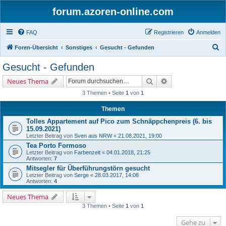
forum.azoren-online.com
FAQ
Registrieren
Anmelden
S
Foren-Übersicht
Sonstiges
Gesucht - Gefunden
u
Gesucht - Gefunden
c
Suche
Erweiterte Suche
Neues Thema
h
3 Themen • Seite
1
von
1
e
Themen
Tolles Appartement auf Pico zum Schnäppchenpreis (6. bis
15.09.2021)
Letzter Beitrag von
Sven aus NRW
«
21.08.2021, 19:00
Tea Porto Formoso
Letzter Beitrag von
Farbenzeit
«
04.01.2018, 21:25
Antworten:
7
Mitsegler für Überführungstörn gesucht
Letzter Beitrag von
Serge
«
28.03.2017, 14:08
Antworten:
4
Neues Thema
3 Themen • Seite
1
von
1
Gehe zu