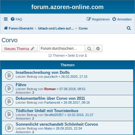
forum.azoren-online.com
FAQ
Registrieren
Anmelden
S
Foren-Übersicht
Urlaub und Leben auf den Azoren - Insel für Insel
Corvo
u
Corvo
c
Suche
Erweiterte Suche
Neues Thema
h
12 Themen • Seite
1
von
1
e
Themen
Inselbeschreibung von Dolfo
Letzter Beitrag von
puzzlech
«
26.02.2020, 17:15
Fähre
Letzter Beitrag von
Roman
«
07.08.2018, 08:51
Antworten:
3
Dokumentarfilm über Corvo von 2011
Letzter Beitrag von
Farbenzeit
«
26.08.2017, 08:16
Tödlicher Unfall mit Touristenbus
Letzter Beitrag von
Struffel20357
«
10.02.2016, 21:27
Antworten:
2
Sonnenlicht verschandelt Schönheit Corvos
Letzter Beitrag von
Matsi
«
28.09.2015, 22:34
Antworten:
2