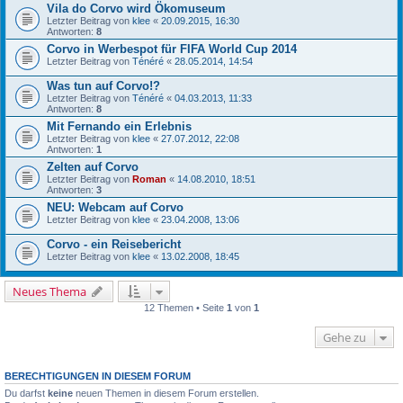
Vila do Corvo wird Ökomuseum
Letzter Beitrag von
klee
«
20.09.2015, 16:30
Antworten:
8
Corvo in Werbespot für FIFA World Cup 2014
Letzter Beitrag von
Ténéré
«
28.05.2014, 14:54
Was tun auf Corvo!?
Letzter Beitrag von
Ténéré
«
04.03.2013, 11:33
Antworten:
8
Mit Fernando ein Erlebnis
Letzter Beitrag von
klee
«
27.07.2012, 22:08
Antworten:
1
Zelten auf Corvo
Letzter Beitrag von
Roman
«
14.08.2010, 18:51
Antworten:
3
NEU: Webcam auf Corvo
Letzter Beitrag von
klee
«
23.04.2008, 13:06
Corvo - ein Reisebericht
Letzter Beitrag von
klee
«
13.02.2008, 18:45
Neues Thema
12 Themen • Seite
1
von
1
Gehe zu
BERECHTIGUNGEN IN DIESEM FORUM
Du darfst
keine
neuen Themen in diesem Forum erstellen.