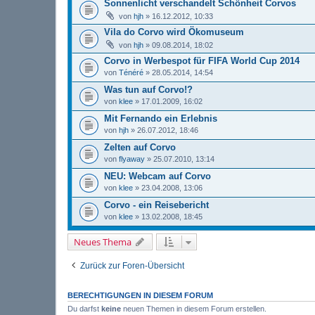
Sonnenlicht verschandelt Schönheit Corvos
von
hjh
» 16.12.2012, 10:33
Vila do Corvo wird Ökomuseum
von
hjh
» 09.08.2014, 18:02
Corvo in Werbespot für FIFA World Cup 2014
von
Ténéré
» 28.05.2014, 14:54
Was tun auf Corvo!?
von
klee
» 17.01.2009, 16:02
Mit Fernando ein Erlebnis
von
hjh
» 26.07.2012, 18:46
Zelten auf Corvo
von
flyaway
» 25.07.2010, 13:14
NEU: Webcam auf Corvo
von
klee
» 23.04.2008, 13:06
Corvo - ein Reisebericht
von
klee
» 13.02.2008, 18:45
Neues Thema
Zurück zur Foren-Übersicht
BERECHTIGUNGEN IN DIESEM FORUM
Du darfst
keine
neuen Themen in diesem Forum erstellen.