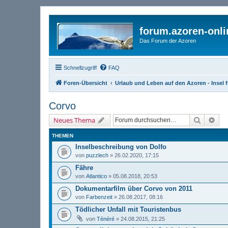
forum.azoren-onl
Das Forum der Azoren
Schnellzugriff
FAQ
Foren-Übersicht
Urlaub und Leben auf den Azoren - Insel f
Corvo
Suche
Erw
Neues Thema
THEMEN
Inselbeschreibung von Dolfo
von
puzzlech
» 26.02.2020, 17:15
Fähre
von
Atlantico
» 05.08.2018, 20:53
Dokumentarfilm über Corvo von 2011
von
Farbenzeit
» 26.08.2017, 08:16
Tödlicher Unfall mit Touristenbus
von
Ténéré
» 24.08.2015, 21:25