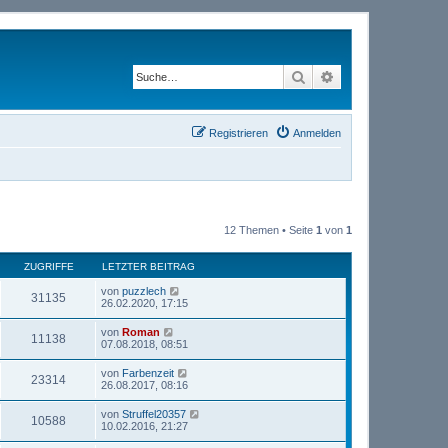
Suche
Erweiterte Suche
Registrieren
Anmelden
12 Themen • Seite
1
von
1
ZUGRIFFE
LETZTER BEITRAG
von
puzzlech
31135
26.02.2020, 17:15
von
Roman
11138
07.08.2018, 08:51
von
Farbenzeit
23314
26.08.2017, 08:16
von
Struffel20357
10588
10.02.2016, 21:27