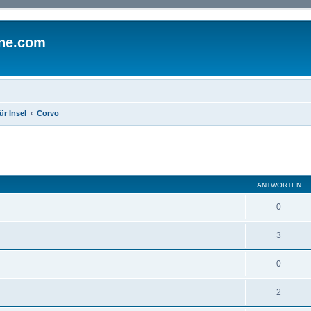
ine.com
ür Insel
Corvo
eiterte Suche
ANTWORTEN
0
3
0
2