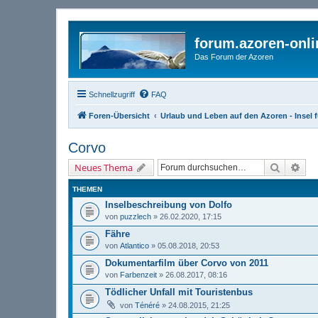
forum.azoren-onl
Das Forum der Azoren
Schnellzugriff
FAQ
Foren-Übersicht
Urlaub und Leben auf den Azoren - Insel f
Corvo
Suche
Erw
Neues Thema
THEMEN
Inselbeschreibung von Dolfo
von
puzzlech
» 26.02.2020, 17:15
Fähre
von
Atlantico
» 05.08.2018, 20:53
Dokumentarfilm über Corvo von 2011
von
Farbenzeit
» 26.08.2017, 08:16
Tödlicher Unfall mit Touristenbus
von
Ténéré
» 24.08.2015, 21:25