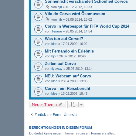
Sonnenlicht verschandelt Schönheit Corvos
von
hjh
» 16.12.2012, 10:33
Vila do Corvo wird Ökomuseum
von
hjh
» 09.08.2014, 18:02
Corvo in Werbespot für FIFA World Cup 2014
von
Ténéré
» 28.05.2014, 14:54
Was tun auf Corvo!?
von
klee
» 17.01.2009, 16:02
Mit Fernando ein Erlebnis
von
hjh
» 26.07.2012, 18:46
Zelten auf Corvo
von
flyaway
» 25.07.2010, 13:14
NEU: Webcam auf Corvo
von
klee
» 23.04.2008, 13:06
Corvo - ein Reisebericht
von
klee
» 13.02.2008, 18:45
Neues Thema
Zurück zur Foren-Übersicht
BERECHTIGUNGEN IN DIESEM FORUM
Du darfst
keine
neuen Themen in diesem Forum erstellen.