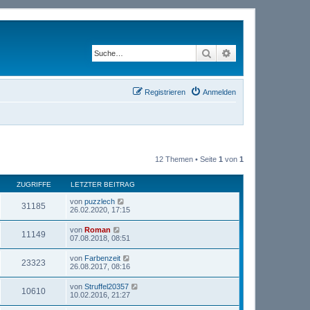
Suche
Erweiterte Suche
Registrieren
Anmelden
12 Themen • Seite
1
von
1
ZUGRIFFE
LETZTER BEITRAG
von
puzzlech
31185
26.02.2020, 17:15
von
Roman
11149
07.08.2018, 08:51
von
Farbenzeit
23323
26.08.2017, 08:16
von
Struffel20357
10610
10.02.2016, 21:27