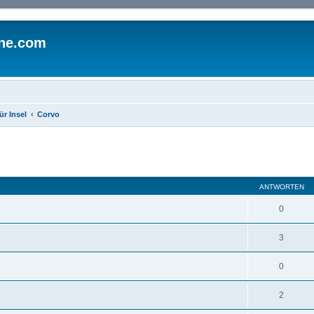
ine.com
ür Insel
Corvo
eiterte Suche
ANTWORTEN
0
3
0
2