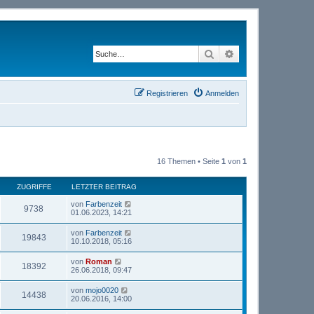
Suche
Erweiterte Suche
Registrieren
Anmelden
16 Themen • Seite
1
von
1
ZUGRIFFE
LETZTER BEITRAG
von
Farbenzeit
9738
01.06.2023, 14:21
von
Farbenzeit
19843
10.10.2018, 05:16
von
Roman
18392
26.06.2018, 09:47
von
mojo0020
14438
20.06.2016, 14:00