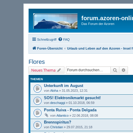
forum.azoren-onl
Das Forum der Azoren
Schnellzugriff
FAQ
Foren-Übersicht
Urlaub und Leben auf den Azoren - Insel f
Flores
Suche
Erw
Neues Thema
THEMEN
Unterkunft im August
von
Aloha
» 31.05.2023, 12:31
SOS! Elektronikmarkt gesucht!
von
deschaggi
» 01.10.2018, 06:59
Ponta Ruiva - Ponta Delgada
von
Atlantico
» 22.06.2018, 08:08
Brennspiritus?
von
Christian
» 29.07.2015, 21:18