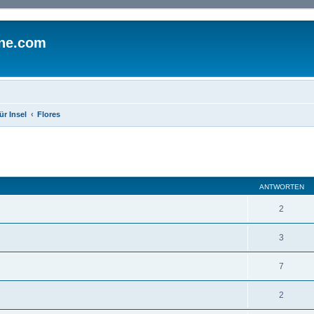
ine.com
ür Insel
Flores
eiterte Suche
ANTWORTEN
2
3
7
2