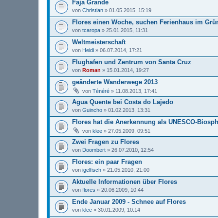
Faja Grande
von
Christian
» 01.05.2015, 15:19
Flores einen Woche, suchen Ferienhaus im Grü
von
tcaropa
» 25.01.2015, 11:31
Weltmeisterschaft
von
Heidi
» 06.07.2014, 17:21
Flughafen und Zentrum von Santa Cruz
von
Roman
» 15.01.2014, 19:27
geänderte Wanderwege 2013
von
Ténéré
» 11.08.2013, 17:41
Agua Quente bei Costa do Lajedo
von
Guincho
» 01.02.2013, 13:31
Flores hat die Anerkennung als UNESCO-Biosph
von
klee
» 27.05.2009, 09:51
Zwei Fragen zu Flores
von
Doombert
» 26.07.2010, 12:54
Flores: ein paar Fragen
von
igelfisch
» 21.05.2010, 21:00
Aktuelle Informationen über Flores
von
flores
» 20.06.2009, 10:44
Ende Januar 2009 - Schnee auf Flores
von
klee
» 30.01.2009, 10:14