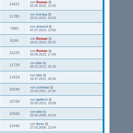
von
Roman
14431
02.05.2015, 12:30
von
tcaropa
11785
25.01.2015, 16:53
von
antonsd
7985
07.07.2014, 13:50
von
Roman
8166
16.01.2014, 08:23
von
Roman
22220
20.09.2013, 17:04
von
klee
11729
05.02.2013, 15:39
von
klee
11918
16.07.2012, 19:36
von
schneian
16049
10.02.2011, 13:34
von
igelfisch
15758
25.05.2010, 18:58
von
klee
10566
20.06.2009, 23:24
von
flores
12446
27.03.2009, 12:54