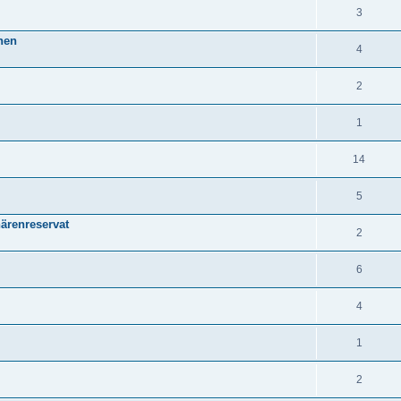
3
nen
4
2
1
14
5
ärenreservat
2
6
4
1
2