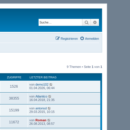
Suche
Erweiterte Suche
Registrieren
Anmelden
9 Themen • Seite
1
von
1
ZUGRIFFE
LETZTER BEITRAG
von
demo102
1526
01.04.2026, 06:44
von
Atlantico
38355
16.04.2018, 21:35
von
antonsd
15199
29.03.2015, 10:15
von
Roman
11672
26.08.2013, 08:57