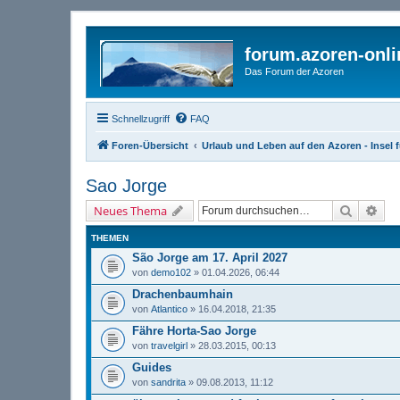
forum.azoren-onl
Das Forum der Azoren
Schnellzugriff
FAQ
Foren-Übersicht
Urlaub und Leben auf den Azoren - Insel f
Sao Jorge
Suche
Erw
Neues Thema
THEMEN
São Jorge am 17. April 2027
von
demo102
» 01.04.2026, 06:44
Drachenbaumhain
von
Atlantico
» 16.04.2018, 21:35
Fähre Horta-Sao Jorge
von
travelgirl
» 28.03.2015, 00:13
Guides
von
sandrita
» 09.08.2013, 11:12