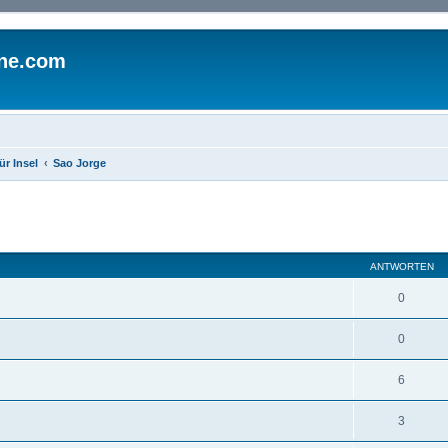
ine.com
ür Insel
Sao Jorge
eiterte Suche
ANTWORTEN
0
0
6
3