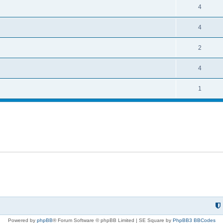
4
4
2
4
1
Powered by
phpBB
® Forum Software © phpBB Limited | SE Square by
PhpBB3 BBCodes