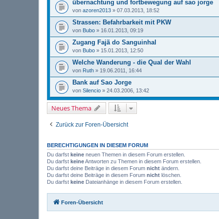
übernachtung und fortbewegung auf sao jorge
von
azoren2013
» 07.03.2013, 18:52
Strassen: Befahrbarkeit mit PKW
von
Bubo
» 16.01.2013, 09:19
Zugang Fajã do Sanguinhal
von
Bubo
» 15.01.2013, 12:50
Welche Wanderung - die Qual der Wahl
von
Ruth
» 19.06.2011, 16:44
Bank auf Sao Jorge
von
Silencio
» 24.03.2006, 13:42
Neues Thema
Zurück zur Foren-Übersicht
BERECHTIGUNGEN IN DIESEM FORUM
Du darfst
keine
neuen Themen in diesem Forum erstellen.
Du darfst
keine
Antworten zu Themen in diesem Forum erstellen.
Du darfst deine Beiträge in diesem Forum
nicht
ändern.
Du darfst deine Beiträge in diesem Forum
nicht
löschen.
Du darfst
keine
Dateianhänge in diesem Forum erstellen.
Foren-Übersicht