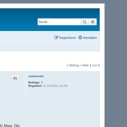
Suche
Erweiterte Suche
Registrieren
Anmelden
1 Beitrag • Seite
1
von
1
cantovento
Beiträge:
2
Registriert:
11.10.2014, 12:16
fs Meer. Die