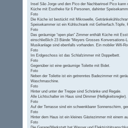
Insel São Jorge und den Pico der Nachbarinsel Pico kann 
Küche mit Esstheke für 6 Personen, dahinter Speisekamm
Foto
Die Küche ist bestückt mit Mikrowelle, Getränkekühlschr
Speisekammer ist ein Kühlschrank mit Gefrierfach.Töpfe, 
Foto
Das geräumige “open plan” Zimmer enthält Küche mit Esst
einschließlich 23 Bände “Meyers Grosses Konversations-L
Musikanlage sind ebenfalls vorhanden. Ein mobiler Wifi-R
Foto
Im Erdgeschoss ist das Schlafzimmer mit Doppelbett.
Foto
Gegenüber ist eine geräumige Toilette mit Bidet.
Foto
Neben der Toilette ist ein getrenntes Badezimmer mit ge
Waschmaschine.
Foto
Hinter und unter der Treppe sind Schränke und Regale.
Alle Lichtschalter im Haus sind Dimmer (Helligkeitsregler).
Foto
Auf der Terrasse sind ein schwenkbarer Sonnenschirm, ge
Foto
Hinter dem Haus ist ein kleines Gästezimmer mit einem a
Foto
Die Garage/Werkstatt hat Wasser und Elektrizitätsanschl