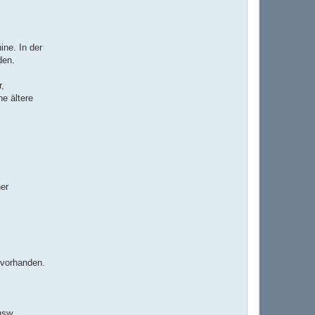
ne. In der
den.
,
e ältere
.
er
 vorhanden.
usw.