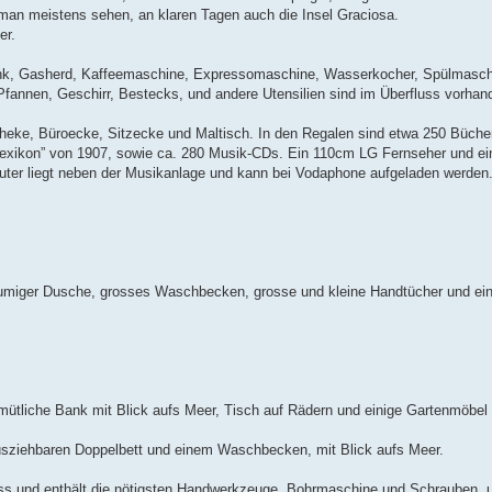
man meistens sehen, an klaren Tagen auch die Insel Graciosa.
er.
ank, Gasherd, Kaffeemaschine, Expressomaschine, Wasserkocher, Spülmaschi
Pfannen, Geschirr, Bestecks, und andere Utensilien sind im Überfluss vorhan
heke, Büroecke, Sitzecke und Maltisch. In den Regalen sind etwa 250 Bücher
exikon” von 1907, sowie ca. 280 Musik-CDs. Ein 110cm LG Fernseher und ein
outer liegt neben der Musikanlage und kann bei Vodaphone aufgeladen werden
räumiger Dusche, grosses Waschbecken, grosse und kleine Handtücher und ein
mütliche Bank mit Blick aufs Meer, Tisch auf Rädern und einige Gartenmöbel
usziehbaren Doppelbett und einem Waschbecken, mit Blick aufs Meer.
uss und enthält die nötigsten Handwerkzeuge, Bohrmaschine und Schrauben, 