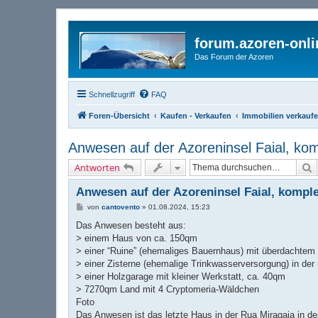
forum.azoren-onl
Das Forum der Azoren
Schnellzugriff
FAQ
Foren-Übersicht
Kaufen - Verkaufen
Immobilien verkauf
Anwesen auf der Azoreninsel Faial, komp
S
Antworten
Anwesen auf der Azoreninsel Faial, komple
B
von
cantovento
»
01.08.2024, 15:23
e
i
Das Anwesen besteht aus:
t
> einem Haus von ca. 150qm
r
a
> einer “Ruine” (ehemaliges Bauernhaus) mit überdachtem 
g
> einer Zisterne (ehemalige Trinkwasserversorgung) in de
> einer Holzgarage mit kleiner Werkstatt, ca. 40qm
> 7270qm Land mit 4 Cryptomeria-Wäldchen
Foto
Das Anwesen ist das letzte Haus in der Rua Miragaia in d