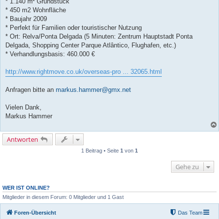
* 1.140 m² Grundstück
* 450 m2 Wohnfläche
* Baujahr 2009
* Perfekt für Familien oder touristischer Nutzung
* Ort: Relva/Ponta Delgada (5 Minuten: Zentrum Hauptstadt Ponta
Delgada, Shopping Center Parque Atlântico, Flughafen, etc.)
* Verhandlungsbasis: 460.000 €
http://www.rightmove.co.uk/overseas-pro ... 32065.html
Anfragen bitte an
markus.hammer@gmx.net
Vielen Dank,
Markus Hammer
Antworten
1 Beitrag • Seite
1
von
1
Gehe zu
WER IST ONLINE?
Mitglieder in diesem Forum: 0 Mitglieder und 1 Gast
Foren-Übersicht
Das Team