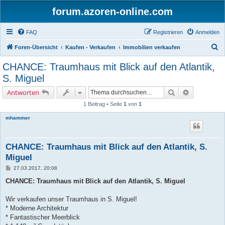
forum.azoren-online.com
FAQ
Registrieren
Anmelden
S
Foren-Übersicht
Kaufen - Verkaufen
Immobilien verkaufen
u
CHANCE: Traumhaus mit Blick auf den Atlantik,
c
S. Miguel
h
Suche
Erweiterte 
Antworten
e
1 Beitrag • Seite
1
von
1
mhammer
CHANCE: Traumhaus mit Blick auf den Atlantik, S.
Miguel
B
27.03.2017, 20:08
e
i
CHANCE: Traumhaus mit Blick auf den Atlantik, S. Miguel
t
r
a
Wir verkaufen unser Traumhaus in S. Miguel!
g
* Moderne Architektur
* Fantastischer Meerblick