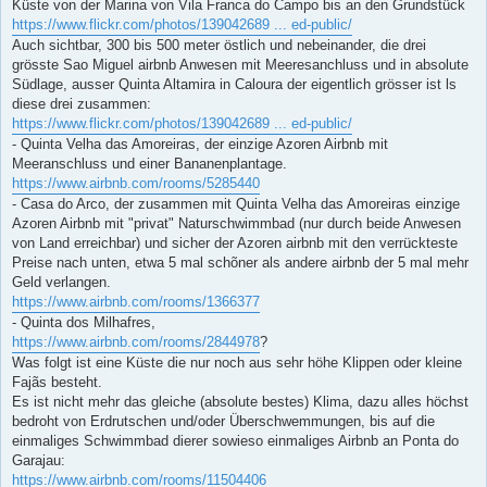
Küste von der Marina von Vila Franca do Campo bis an den Grundstück
https://www.flickr.com/photos/139042689 ... ed-public/
Auch sichtbar, 300 bis 500 meter östlich und nebeinander, die drei
grösste Sao Miguel airbnb Anwesen mit Meeresanchluss und in absolute
Südlage, ausser Quinta Altamira in Caloura der eigentlich grösser ist ls
diese drei zusammen:
https://www.flickr.com/photos/139042689 ... ed-public/
- Quinta Velha das Amoreiras, der einzige Azoren Airbnb mit
Meeranschluss und einer Bananenplantage.
https://www.airbnb.com/rooms/5285440
- Casa do Arco, der zusammen mit Quinta Velha das Amoreiras einzige
Azoren Airbnb mit "privat" Naturschwimmbad (nur durch beide Anwesen
von Land erreichbar) und sicher der Azoren airbnb mit den verrückteste
Preise nach unten, etwa 5 mal schõner als andere airbnb der 5 mal mehr
Geld verlangen.
https://www.airbnb.com/rooms/1366377
- Quinta dos Milhafres,
https://www.airbnb.com/rooms/2844978
?
Was folgt ist eine Küste die nur noch aus sehr höhe Klippen oder kleine
Fajãs besteht.
Es ist nicht mehr das gleiche (absolute bestes) Klima, dazu alles höchst
bedroht von Erdrutschen und/oder Überschwemmungen, bis auf die
einmaliges Schwimmbad dierer sowieso einmaliges Airbnb an Ponta do
Garajau:
https://www.airbnb.com/rooms/11504406