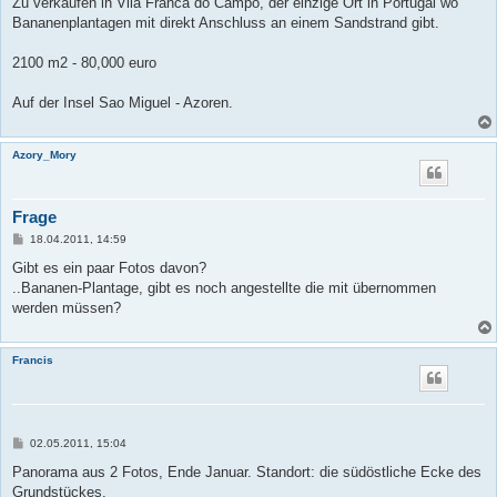
Zu verkaufen in Vila Franca do Campo, der einzige Ort in Portugal wo
Bananenplantagen mit direkt Anschluss an einem Sandstrand gibt.
2100 m2 - 80,000 euro
Auf der Insel Sao Miguel - Azoren.
Azory_Mory
Frage
B
18.04.2011, 14:59
e
i
Gibt es ein paar Fotos davon?
t
..Bananen-Plantage, gibt es noch angestellte die mit übernommen
r
a
werden müssen?
g
Francis
B
02.05.2011, 15:04
e
i
Panorama aus 2 Fotos, Ende Januar. Standort: die südöstliche Ecke des
t
Grundstückes,
r