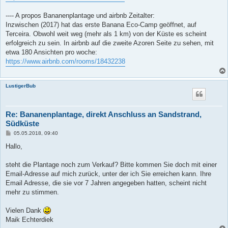
---- A propos Bananenplantage und airbnb Zeitalter:
Inzwischen (2017) hat das erste Banana Eco-Camp geöffnet, auf
Terceira. Obwohl weit weg (mehr als 1 km) von der Küste es scheint
erfolgreich zu sein. In airbnb auf die zweite Azoren Seite zu sehen, mit
etwa 180 Ansichten pro woche:
https://www.airbnb.com/rooms/18432238
LustigerBub
Re: Bananenplantage, direkt Anschluss an Sandstrand,
Südküste
B
05.05.2018, 09:40
e
i
Hallo,
t
r
a
steht die Plantage noch zum Verkauf? Bitte kommen Sie doch mit einer
g
Email-Adresse auf mich zurück, unter der ich Sie erreichen kann. Ihre
Email Adresse, die sie vor 7 Jahren angegeben hatten, scheint nicht
mehr zu stimmen.
Vielen Dank
Maik Echterdiek