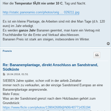
a
Hier die
Temperatur fÃ¡llt nie unter 10 C
, Tag und Nacht.
g
http://static.panoramio.com/photos/orig ... 029211.jpg
Es ist ein kleine Plantage, de Arbeiten sind mit drei Man Tage (d.h. 120
euro) im Jahr erledigt.
Es werden
ganze Jahr
Bananen geerntet, man kann ein Vertrag mit
Fruchthändler für die Ernte und Verkauf abschliessen.
Bananen Preis ist stark am steigen, insbesondere im Winter.
Francis
Re: Bananenplantage, direkt Anschluss an Sandstrand,
Südküste
B
16.04.2018, 01:51
e
i
SIEBEN Jahre später, schon voll in der airbnb Zeitalter
t
immer noch zu verkaufen, an der einzige Sandstrand Europas an eine
r
a
Bananenplantage angrenzende.
g
Mehr Fotos:
Was an der Sandstrand grenzt nach dem Holzbauten gehört zum
Grundstück:
https://www.flickr.com/photos/139042689@N06/40771435194