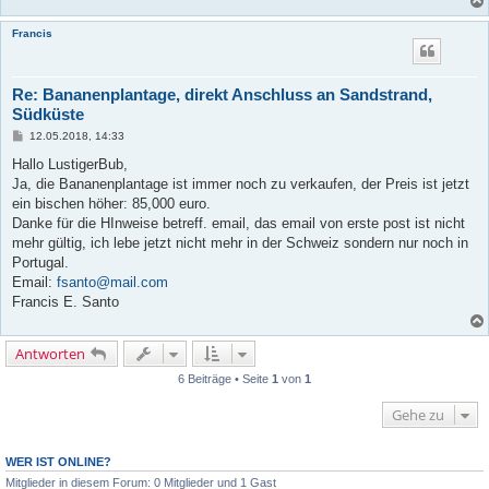
Francis
Re: Bananenplantage, direkt Anschluss an Sandstrand,
Südküste
B
12.05.2018, 14:33
e
i
Hallo LustigerBub,
t
Ja, die Bananenplantage ist immer noch zu verkaufen, der Preis ist jetzt
r
a
ein bischen höher: 85,000 euro.
g
Danke für die HInweise betreff. email, das email von erste post ist nicht
mehr gültig, ich lebe jetzt nicht mehr in der Schweiz sondern nur noch in
Portugal.
Email:
fsanto@mail.com
Francis E. Santo
Antworten
6 Beiträge • Seite
1
von
1
Gehe zu
WER IST ONLINE?
Mitglieder in diesem Forum: 0 Mitglieder und 1 Gast