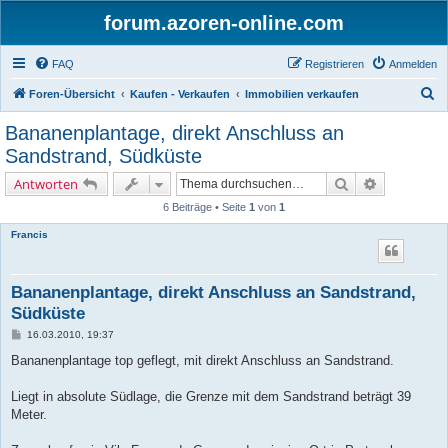
forum.azoren-online.com
FAQ
Registrieren
Anmelden
S
Foren-Übersicht
Kaufen - Verkaufen
Immobilien verkaufen
u
Bananenplantage, direkt Anschluss an
c
Sandstrand, Südküste
h
Suche
Erweiterte 
Antworten
e
6 Beiträge • Seite
1
von
1
Francis
Bananenplantage, direkt Anschluss an Sandstrand,
Südküste
B
16.03.2010, 19:37
e
i
Bananenplantage top geflegt, mit direkt Anschluss an Sandstrand.
t
r
a
Liegt in absolute Südlage, die Grenze mit dem Sandstrand beträgt 39
g
Meter.