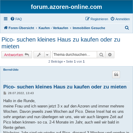
forum.azoren-online.com
FAQ
Registrieren
Anmelden
S
Foren-Übersicht
Kaufen - Verkaufen
Immobilien Gesuche
u
Pico- suchen kleines Haus zu kaufen oder zu
c
mieten
h
Suche
Erweiterte 
Antworten
e
2 Beiträge • Seite
1
von
1
Bernd-Udo
Pico- suchen kleines Haus zu kaufen oder zu mieten
B
28.07.2022, 13:43
e
i
Hallo in die Runde,
t
meine Frau und ich waren jetzt 3 x auf den Azoren und immer mehrere
r
a
Wochen. Davon jeweils zwei Wochen auf Pico. Diese Insel hat es uns
g
sehr angetan und nun überlegen wir uns, wie wir auch längere Zeit auf
Pico leben können- so ca. 2-4 Monate im Jahr, auch weil wir bald in
Rente gehen.
Nächstes Jahr sind wir wieder auf Pico, diesmal 3 Wochen und werden in