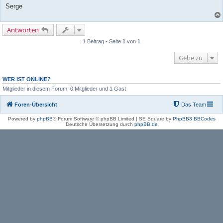
Serge
Antworten
1 Beitrag • Seite
1
von
1
Gehe zu
WER IST ONLINE?
Mitglieder in diesem Forum: 0 Mitglieder und 1 Gast
Foren-Übersicht
Das Team
Powered by
phpBB
® Forum Software © phpBB Limited | SE Square by
PhpBB3 BBCodes
Deutsche Übersetzung durch
phpBB.de