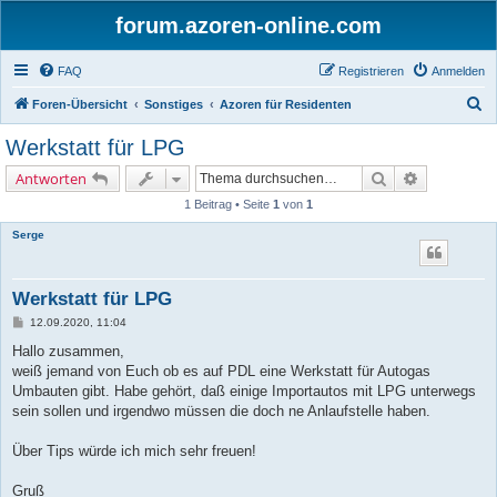
forum.azoren-online.com
FAQ
Registrieren
Anmelden
S
Foren-Übersicht
Sonstiges
Azoren für Residenten
u
Werkstatt für LPG
c
Suche
Erweiterte 
Antworten
h
1 Beitrag • Seite
1
von
1
e
Serge
Werkstatt für LPG
B
12.09.2020, 11:04
e
i
Hallo zusammen,
t
weiß jemand von Euch ob es auf PDL eine Werkstatt für Autogas
r
a
Umbauten gibt. Habe gehört, daß einige Importautos mit LPG unterwegs
g
sein sollen und irgendwo müssen die doch ne Anlaufstelle haben.
Über Tips würde ich mich sehr freuen!
Gruß