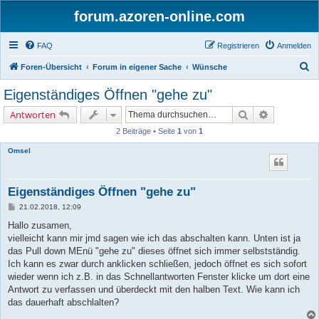
forum.azoren-online.com
FAQ
Registrieren
Anmelden
S
Foren-Übersicht
Forum in eigener Sache
Wünsche
u
Eigenständiges Öffnen "gehe zu"
c
Suche
Erweiterte 
Antworten
h
2 Beiträge • Seite
1
von
1
e
Omsel
Eigenständiges Öffnen "gehe zu"
B
21.02.2018, 12:09
e
i
Hallo zusamen,
t
vielleicht kann mir jmd sagen wie ich das abschalten kann. Unten ist ja
r
a
das Pull down MEnü "gehe zu" dieses öffnet sich immer selbstständig.
g
Ich kann es zwar durch anklicken schließen, jedoch öffnet es sich sofort
wieder wenn ich z.B. in das Schnellantworten Fenster klicke um dort eine
Antwort zu verfassen und überdeckt mit den halben Text. Wie kann ich
das dauerhaft abschlalten?