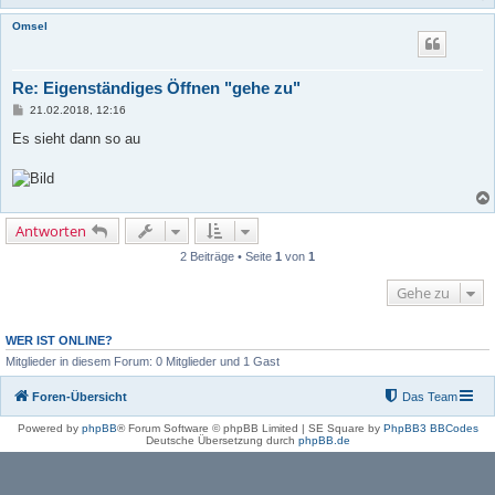
Omsel
Re: Eigenständiges Öffnen "gehe zu"
B
21.02.2018, 12:16
e
i
Es sieht dann so au
t
r
a
g
Antworten
2 Beiträge • Seite
1
von
1
Gehe zu
WER IST ONLINE?
Mitglieder in diesem Forum: 0 Mitglieder und 1 Gast
Foren-Übersicht
Das Team
Powered by
phpBB
® Forum Software © phpBB Limited | SE Square by
PhpBB3 BBCodes
Deutsche Übersetzung durch
phpBB.de