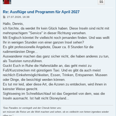
Re: Ausflüge und Programm für April 2027
B
27.07.2026, 16:38
e
i
Hallo, Dennis,
t
ich fürchte, da werdet Ihr kein Glück haben. Diese Inseln sind nicht mit
r
a
mehrsprachigem "Service" in dieser Richtung versehen.
g
Mit Englisch könntet Ihr vielleicht noch jemanden finden. Und was wollt
Ihr in wenigen Stunden von einer ganzen Insel sehen?
Es gibt professionelle Angebote, Dauer ca. 8 Stunden für die
rudimentärsten Dinge...
Auswanderer machen das ganz sicher nicht, die haben anderes zu tun,
als Touristen rumzuführen.
Guckt Euch in Ruhe die Hafenstädte an, das geht meist zu
Fuß/Kurzstrecken mit günstigem Taxi. Und es gibt da auch meist
reichlich Einkehrmöglichkeiten, Essen, Trinken, Entspannen. Museen
oder Dinge, die besichtigt werden können.
Es tut mir leid, aber diese Art, die Azoren zu entdecken, wird ihnen in
keinster Weise gerecht.
Sightseeing im Schnelldurchlauf ist das Gegenteil von dem, was die
Inseln ausmacht. Ist halt nicht Disneyland...
"Das Paradies ist verriegelt und der Cherub hinter uns;
wir müssen die Reise um die Welt machen und sehen, ob es vielleicht von hinten irgendwo wieder
offen ist."