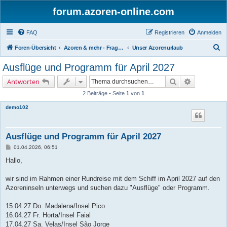
forum.azoren-online.com
FAQ
Registrieren
Anmelden
S
Foren-Übersicht
Azoren & mehr - Fragen und Antworten zu allgemeinen Themen rund um die 9 Inseln
Unser Azorenurlaub
u
Ausflüge und Programm für April 2027
c
Suche
Erweiterte 
Antworten
h
2 Beiträge • Seite
1
von
1
e
demo102
Ausflüge und Programm für April 2027
B
01.04.2026, 06:51
e
i
Hallo,
t
r
a
wir sind im Rahmen einer Rundreise mit dem Schiff im April 2027 auf den
g
Azoreninseln unterwegs und suchen dazu "Ausflüge" oder Programm.
15.04.27 Do. Madalena/Insel Pico
16.04.27 Fr. Horta/Insel Faial
17.04.27 Sa. Velas/Insel São Jorge