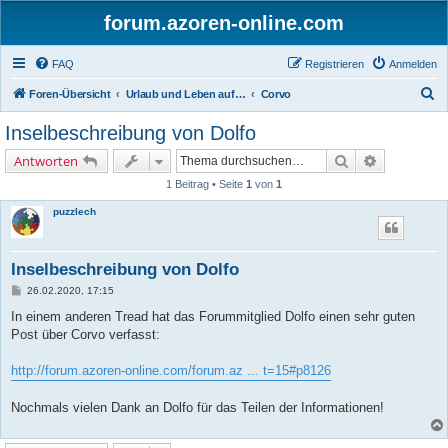
forum.azoren-online.com
FAQ
Registrieren
Anmelden
S
Foren-Übersicht
Urlaub und Leben auf den Azoren - Insel für Insel
Corvo
u
Inselbeschreibung von Dolfo
c
Suche
Erweiterte 
Antworten
h
1 Beitrag • Seite
1
von
1
e
puzzlech
Inselbeschreibung von Dolfo
B
26.02.2020, 17:15
e
i
In einem anderen Tread hat das Forummitglied Dolfo einen sehr guten
t
Post über Corvo verfasst:
r
a
g
http://forum.azoren-online.com/forum.az ... t=15#p8126
Nochmals vielen Dank an Dolfo für das Teilen der Informationen!