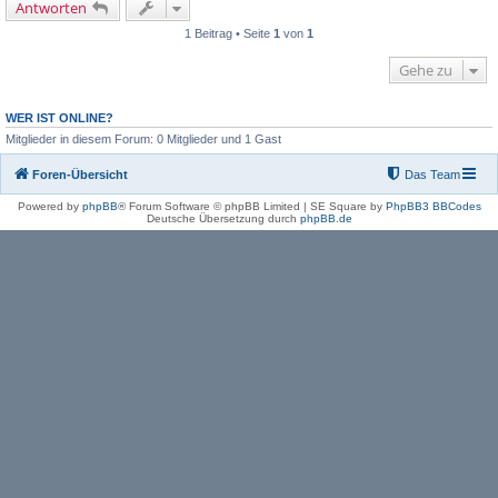
Antworten
1 Beitrag • Seite
1
von
1
Gehe zu
WER IST ONLINE?
Mitglieder in diesem Forum: 0 Mitglieder und 1 Gast
Foren-Übersicht
Das Team
Powered by
phpBB
® Forum Software © phpBB Limited | SE Square by
PhpBB3 BBCodes
Deutsche Übersetzung durch
phpBB.de