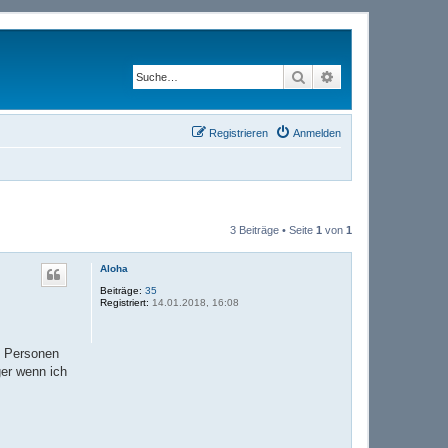
Suche
Erweiterte Suche
Registrieren
Anmelden
3 Beiträge • Seite
1
von
1
Aloha
Beiträge:
35
Registriert:
14.01.2018, 16:08
 2 Personen
ger wenn ich