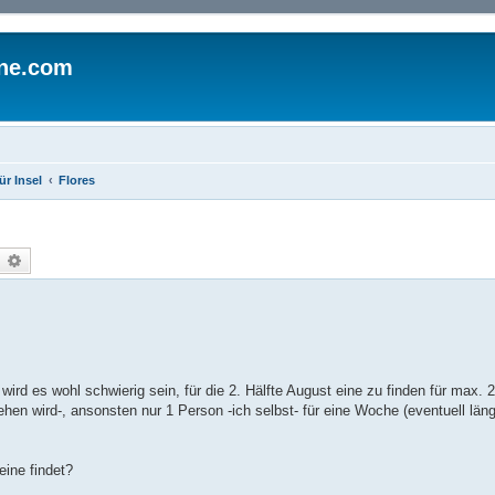
ine.com
ür Insel
Flores
uche
Erweiterte Suche
 wird es wohl schwierig sein, für die 2. Hälfte August eine zu finden für max.
en wird-, ansonsten nur 1 Person -ich selbst- für eine Woche (eventuell län
eine findet?