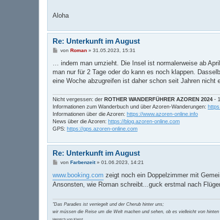
Aloha
Re: Unterkunft im August
B
von
Roman
»
31.05.2023, 15:31
e
i
… indem man umzieht. Die Insel ist normalerweise ab Apr
t
man nur für 2 Tage oder do kann es noch klappen. Dasselb
r
a
eine Woche abzugreifen ist daher schon seit Jahren nicht e
g
Nicht vergessen: der
ROTHER WANDERFÜHRER AZOREN 2024
- 1
Informationen zum Wanderbuch und über Azoren-Wanderungen:
http
Informationen über die Azoren:
https://www.azoren-online.info
News über die Azoren:
https://blog.azoren-online.com
GPS:
https://gps.azoren-online.com
Re: Unterkunft im August
B
von
Farbenzeit
»
01.06.2023, 14:21
e
i
www.booking.com
zeigt noch ein Doppelzimmer mit Gemeins
t
Ansonsten, wie Roman schreibt...guck erstmal nach Flügen
r
a
g
"Das Paradies ist verriegelt und der Cherub hinter uns;
wir müssen die Reise um die Welt machen und sehen, ob es vielleicht von hinten 
Heinrich von Kleist