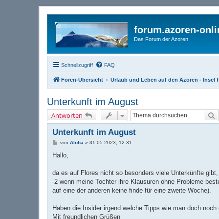
forum.azoren-onl
Das Forum der Azoren
Schnellzugriff
FAQ
Foren-Übersicht
Urlaub und Leben auf den Azoren - Insel f
Unterkunft im August
S
Antworten
Unterkunft im August
B
von
Aloha
»
31.05.2023, 12:31
e
i
Hallo,
t
r
a
da es auf Flores nicht so besonders viele Unterkünfte gibt,
g
-2 wenn meine Tochter ihre Klausuren ohne Probleme besteh
auf eine der anderen keine finde für eine zweite Woche).
Haben die Insider irgend welche Tipps wie man doch noch 
Mit freundlichen Grüßen