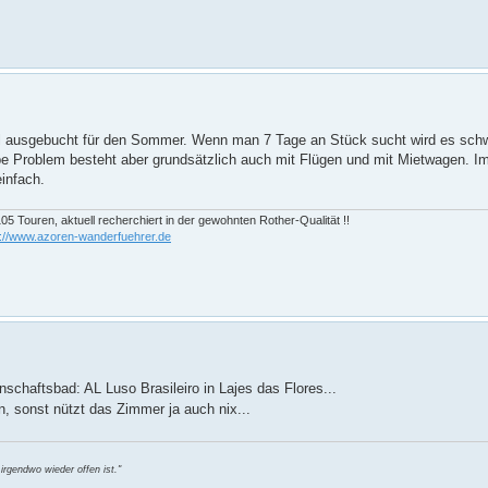
il ausgebucht für den Sommer. Wenn man 7 Tage an Stück sucht wird es sch
e Problem besteht aber grundsätzlich auch mit Flügen und mit Mietwagen. I
infach.
05 Touren, aktuell recherchiert in der gewohnten Rother-Qualität !!
s://www.azoren-wanderfuehrer.de
chaftsbad: AL Luso Brasileiro in Lajes das Flores...
, sonst nützt das Zimmer ja auch nix...
irgendwo wieder offen ist."