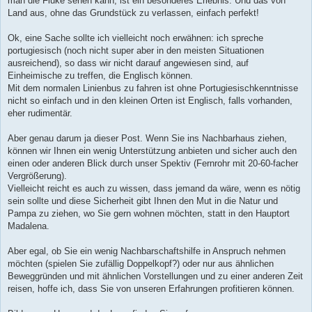
man die Fluke sehen kann, ist ein besonderes Erlebnis. Und das von
Land aus, ohne das Grundstück zu verlassen, einfach perfekt!
Ok, eine Sache sollte ich vielleicht noch erwähnen: ich spreche
portugiesisch (noch nicht super aber in den meisten Situationen
ausreichend), so dass wir nicht darauf angewiesen sind, auf
Einheimische zu treffen, die Englisch können.
Mit dem normalen Linienbus zu fahren ist ohne Portugiesischkenntnisse
nicht so einfach und in den kleinen Orten ist Englisch, falls vorhanden,
eher rudimentär.
Aber genau darum ja dieser Post. Wenn Sie ins Nachbarhaus ziehen,
können wir Ihnen ein wenig Unterstützung anbieten und sicher auch den
einen oder anderen Blick durch unser Spektiv (Fernrohr mit 20-60-facher
Vergrößerung).
Vielleicht reicht es auch zu wissen, dass jemand da wäre, wenn es nötig
sein sollte und diese Sicherheit gibt Ihnen den Mut in die Natur und
Pampa zu ziehen, wo Sie gern wohnen möchten, statt in den Hauptort
Madalena.
Aber egal, ob Sie ein wenig Nachbarschaftshilfe in Anspruch nehmen
möchten (spielen Sie zufällig Doppelkopf?) oder nur aus ähnlichen
Beweggründen und mit ähnlichen Vorstellungen und zu einer anderen Zeit
reisen, hoffe ich, dass Sie von unseren Erfahrungen profitieren können.