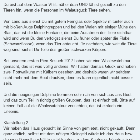
Du bist auf dem Wasser VIEL näher dran UND fährst gezielt zu den
Tieren hin, wenn die Personen im Walausguck Tiere sehen.
Von Land aus siehst Du mit gutem Fernglas oder Spektiv mitunter auch
mit bloßen Auge Delphingruppen und bei den Walen mit einiger Mühe den
Blas, das ist die kleine Fontaine, die beim Ausatmen der Tiere sichtbar
wird und wenn Du den verfolgst siehst Du früher oder später die Fluke
(Schwanzflosse), wenn das Tier abtaucht. Je nachdem, wie weit die Tiere
weg sind, siehst Du Teile des großen schwarzen Körpers.
Bei unserem ersten Pico Besuch 2017 haben wir eine Whalewatchtour
gemacht, das ist was völlig anderes. Wir hatten damals Glück und haben
zwei Pottwalkühe mit Kälbern gesehen und deshalb waren wir seitdem
nicht mehr mit dem Boot draußen, denn es kann eigentlich nicht besser
sein.
Und die neugierigen Delphine kommen sehr nah von sich aus ans Boot
und das zum Teil in richtig großen Gruppen, das ist einfach toll. Bitte auf
keinen Fall auf die Whalewatchtour verzichten, das ist einfach ein
Erlebnis.
Klarstellung 2:
Wir haben das Haus gebucht im Sinne von gemietet, nicht gekauft. Denn
ganz ehrlich, selbst mit dem nötigen Kleingeld würde ich das Haus bzw.
die eine Doppelhaushälfte nicht kaufen, zu dem Kaufpreis könnte ich es