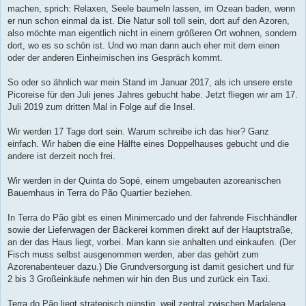
machen, sprich: Relaxen, Seele baumeln lassen, im Ozean baden, wenn
er nun schon einmal da ist. Die Natur soll toll sein, dort auf den Azoren,
also möchte man eigentlich nicht in einem größeren Ort wohnen, sondern
dort, wo es so schön ist. Und wo man dann auch eher mit dem einen
oder der anderen Einheimischen ins Gespräch kommt.
So oder so ähnlich war mein Stand im Januar 2017, als ich unsere erste
Picoreise für den Juli jenes Jahres gebucht habe. Jetzt fliegen wir am 17.
Juli 2019 zum dritten Mal in Folge auf die Insel.
Wir werden 17 Tage dort sein. Warum schreibe ich das hier? Ganz
einfach. Wir haben die eine Hälfte eines Doppelhauses gebucht und die
andere ist derzeit noch frei.
Wir werden in der Quinta do Sopé, einem umgebauten azoreanischen
Bauernhaus in Terra do Pão Quartier beziehen.
In Terra do Pão gibt es einen Minimercado und der fahrende Fischhändler
sowie der Lieferwagen der Bäckerei kommen direkt auf der Hauptstraße,
an der das Haus liegt, vorbei. Man kann sie anhalten und einkaufen. (Der
Fisch muss selbst ausgenommen werden, aber das gehört zum
Azorenabenteuer dazu.) Die Grundversorgung ist damit gesichert und für
2 bis 3 Großeinkäufe nehmen wir hin den Bus und zurück ein Taxi.
Terra do Pão liegt strategisch günstig, weil zentral zwischen Madalena