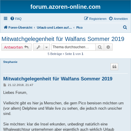
forum.azoren-online.com
FAQ
Registrieren
Anmelden
S
Foren-Übersicht
Urlaub und Leben auf den Azoren - Insel für Insel
Pico
u
Mitwatchgelegenheit für Walfans Sommer 2019
c
Suche
Erweiterte 
Antworten
h
5 Beiträge • Seite
1
von
1
e
Stephanie
Mitwatchgelegenheit für Walfans Sommer 2019
B
21.12.2018, 21:47
e
i
Liebes Forum,
t
r
a
Vielleicht gibt es hier ja Menschen, die gern Pico bereisen möchten um
g
(vor allem) Delphine und Wale live zu sehen, die jedoch noch unsicher
sind.
Sie möchten: klar die Insel erkunden, unbedingt natürlich eine
Whalewatchtour unternehmen aber eigentlich auch wirklich Urlaub