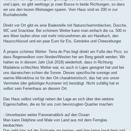
und Lajes, es gibt werktags je zwei Busse in beide Richtungen, so dass
wir uns den teuren Mietwagen sparen. Vom Haus sind es 200 m zur
Bushaltestelle.
Direkt vor Ort gibt es eine Badestelle mit Naturschwimmbecken, Dusche,
WC und Snackbar. Bei schönem Wetter kann man einfach die ca. 500 m
ans Meer laufen ohne viel mehr mitzunehmen als ein Handtuch, den
Hausschlüssel und ein paar Euro für Eis, Getränke und Cheeseburger.
À propos schönes Wetter: Terra do Pao liegt direkt am Fuße des Pico, so
dass Regenwolken vom Norden/Westen her am Berg geteilt werden. Wir
hatten es in diesem Jahr (Juli 2018) wiederholt, dass in Richtung
Madalena schlechtes Wetter war, es auch in Lajes geregnet hat und bei
uns dazwischen schien die Sonne. Dieses spezifische sonnige und
warme Mikroklima ist für den Ort charakteristisch, das hat uns unser
Vermieter (der gebürtiger Azorianer ist) bestätigt. Nicht zufällig hat er
selbst sein Ferienhaus an diesem Ort.
Das Haus selbst verfügt neben der Lage an sich über drei weitere
Eigenschaften, die es für uns zum bevorzugten Quartier machen:
- Unverbauter weiter Panoramablick auf den Ozean
Man kann Delphine und Wale von Land aus mit dem Fernglas
beobachten.
Das geht hier auf der Südseite am besten, weil hier keine Insel liegt und