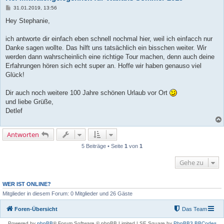
B
31.01.2019, 13:56
e
i
Hey Stephanie,
t
r
a
ich antworte dir einfach eben schnell nochmal hier, weil ich einfacch nur
g
Danke sagen wollte. Das hilft uns tatsächlich ein bisschen weiter. Wir
werden dann wahrscheinlich eine richtige Tour machen, denn auch deine
Erfahrungen hören sich echt super an. Hoffe wir haben genauso viel
Glück!
Dir auch noch weitere 100 Jahre schönen Urlaub vor Ort
und liebe Grüße,
Detlef
Antworten
5 Beiträge • Seite
1
von
1
Gehe zu
WER IST ONLINE?
Mitglieder in diesem Forum: 0 Mitglieder und 26 Gäste
Foren-Übersicht
Das Team
Powered by
phpBB
® Forum Software © phpBB Limited | SE Square by
PhpBB3 BBCodes