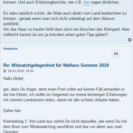
können. Und auch Erfahrungberichte, wie z.B.
hier
sagen ähnliches.
Es wäre natürlich schön, die Wale auch direkt vom Land beobachten zu
können - gerade wenn man sich nicht unbedingt auf dem Wasser
wohlfühlt.
Um das Haus zu kaufen fehlt dann doch ein bisschen das Kleingeld. Aber
vielleicht kannst du uns ja trotzdem einen guten Tipp geben?
Stephanie
Re: Mitwatchgelegenheit für Walfans Sommer 2019
B
28.01.2019, 19:01
e
i
Hallo Detlef,
t
r
a
gut, dass Du fragst, denn mein Post sollte auf keinen Fall jemanden in
g
die Irre führen, ich wollte im Gegenteil nur meine bisherigen Erfahrungen
mit meinen Landsleuten teilen, damit wir alle schöne Urlaube haben.
Daher hier
Klarstellung 1: Von Land aus siehst Du nicht dasselbe, wie wenn Du mit
dem Boot zum Whalewatching rausfährst und das vor allem aus zwei
Gründen: