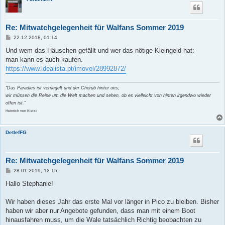
Re: Mitwatchgelegenheit für Walfans Sommer 2019
B
22.12.2018, 01:14
e
i
Und wem das Häuschen gefällt und wer das nötige Kleingeld hat:
t
man kann es auch kaufen.
r
a
https://www.idealista.pt/imovel/28992872/
g
"Das Paradies ist verriegelt und der Cherub hinter uns;
wir müssen die Reise um die Welt machen und sehen, ob es vielleicht von hinten irgendwo wieder
offen ist."
Heinrich von Kleist
DetlefFG
Re: Mitwatchgelegenheit für Walfans Sommer 2019
B
28.01.2019, 12:15
e
i
Hallo Stephanie!
t
r
a
Wir haben dieses Jahr das erste Mal vor länger in Pico zu bleiben. Bisher
g
haben wir aber nur Angebote gefunden, dass man mit einem Boot
hinausfahren muss, um die Wale tatsächlich Richtig beobachten zu