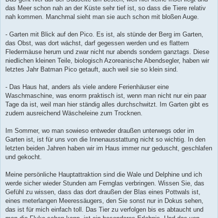
das Meer schon nah an der Küste sehr tief ist, so dass die Tiere relativ
nah kommen. Manchmal sieht man sie auch schon mit bloßen Auge.
- Garten mit Blick auf den Pico. Es ist, als stünde der Berg im Garten,
das Obst, was dort wächst, darf gegessen werden und es flattern
Fledermäuse herum und zwar nicht nur abends sondern ganztags. Diese
niedlichen kleinen Teile, biologisch Azoreanische Abendsegler, haben wir
letztes Jahr Batman Pico getauft, auch weil sie so klein sind.
- Das Haus hat, anders als viele andere Ferienhäuser eine
Waschmaschine, was enorm praktisch ist, wenn man nicht nur ein paar
Tage da ist, weil man hier ständig alles durchschwitzt. Im Garten gibt es
zudem ausreichend Wäscheleine zum Trocknen.
Im Sommer, wo man sowieso entweder draußen unterwegs oder im
Garten ist, ist für uns von die Innenausstattung nicht so wichtig. In den
letzten beiden Jahren haben wir im Haus immer nur geduscht, geschlafen
und gekocht.
Meine persönliche Hauptattraktion sind die Wale und Delphine und ich
werde sicher wieder Stunden am Fernglas verbringen. Wissen Sie, das
Gefühl zu wissen, dass das dort draußen der Blas eines Pottwals ist,
eines meterlangen Meeressäugers, den Sie sonst nur in Dokus sehen,
das ist für mich einfach toll. Das Tier zu verfolgen bis es abtaucht und