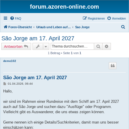
forum.azoren-online.com
FAQ
Registrieren
Anmelden
S
Foren-Übersicht
Urlaub und Leben auf den Azoren - Insel für Insel
Sao Jorge
u
São Jorge am 17. April 2027
c
Suche
Erweiterte 
Antworten
h
1 Beitrag • Seite
1
von
1
e
demo102
São Jorge am 17. April 2027
B
01.04.2026, 06:44
e
i
Hallo,
t
r
a
wir sind im Rahmen einer Rundreise mit dem Schiff am 17. April 2027
g
auch auf São Jorge und suchen dazu "Ausflüge" oder Programm.
Vielleicht gibt es Auswanderer, die uns etwas zeigen können.
Gerne nennen ich einige Details/Suchkriterien, damit man uns besser
einschätzen kann: