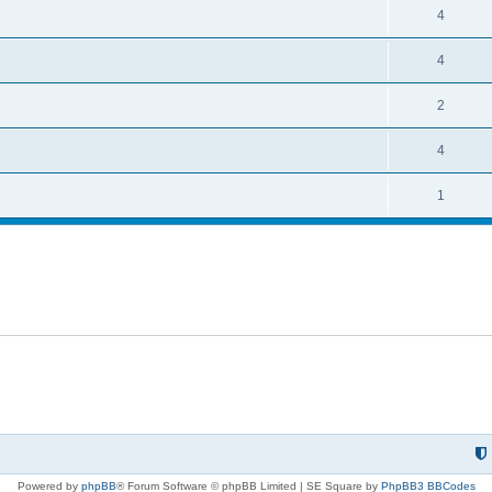
4
4
2
4
1
Powered by
phpBB
® Forum Software © phpBB Limited | SE Square by
PhpBB3 BBCodes