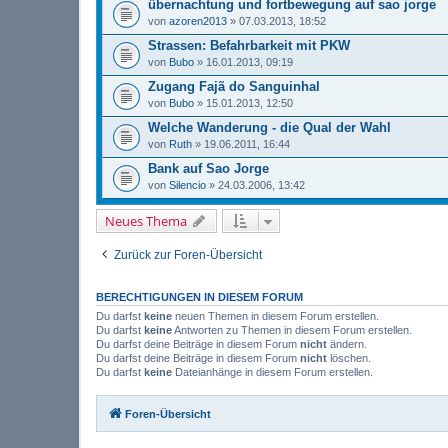
übernachtung und fortbewegung auf sao jorge
von
azoren2013
» 07.03.2013, 18:52
Strassen: Befahrbarkeit mit PKW
von
Bubo
» 16.01.2013, 09:19
Zugang Fajã do Sanguinhal
von
Bubo
» 15.01.2013, 12:50
Welche Wanderung - die Qual der Wahl
von
Ruth
» 19.06.2011, 16:44
Bank auf Sao Jorge
von
Silencio
» 24.03.2006, 13:42
Neues Thema
Zurück zur Foren-Übersicht
BERECHTIGUNGEN IN DIESEM FORUM
Du darfst
keine
neuen Themen in diesem Forum erstellen.
Du darfst
keine
Antworten zu Themen in diesem Forum erstellen.
Du darfst deine Beiträge in diesem Forum
nicht
ändern.
Du darfst deine Beiträge in diesem Forum
nicht
löschen.
Du darfst
keine
Dateianhänge in diesem Forum erstellen.
Foren-Übersicht