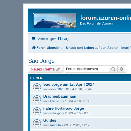
forum.azoren-onl
Das Forum der Azoren
Schnellzugriff
FAQ
Foren-Übersicht
Urlaub und Leben auf den Azoren - Insel f
Sao Jorge
Suche
Erw
Neues Thema
THEMEN
São Jorge am 17. April 2027
von
demo102
» 01.04.2026, 06:44
Drachenbaumhain
von
Atlantico
» 16.04.2018, 21:35
Fähre Horta-Sao Jorge
von
travelgirl
» 28.03.2015, 00:13
Guides
von
sandrita
» 09.08.2013, 11:12