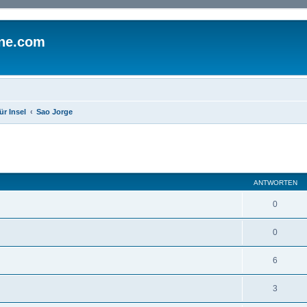
ine.com
ür Insel
Sao Jorge
eiterte Suche
ANTWORTEN
0
0
6
3