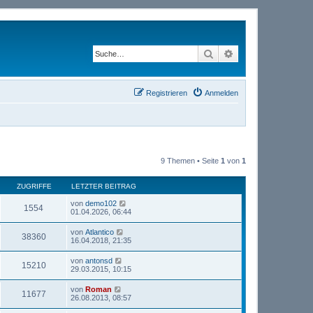
Suche
Erweiterte Suche
Registrieren
Anmelden
9 Themen • Seite
1
von
1
ZUGRIFFE
LETZTER BEITRAG
von
demo102
1554
01.04.2026, 06:44
von
Atlantico
38360
16.04.2018, 21:35
von
antonsd
15210
29.03.2015, 10:15
von
Roman
11677
26.08.2013, 08:57