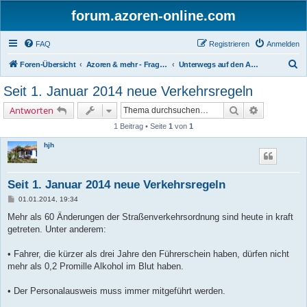
forum.azoren-online.com
FAQ
Registrieren
Anmelden
S
Foren-Übersicht
Azoren & mehr - Fragen und Antworten zu allgemeinen Themen rund um die 9 Inseln
Unterwegs auf den Azoren
u
Seit 1. Januar 2014 neue Verkehrsregeln
c
Suche
Erweiterte 
Antworten
h
1 Beitrag • Seite
1
von
1
e
hjh
Seit 1. Januar 2014 neue Verkehrsregeln
B
01.01.2014, 19:34
e
i
Mehr als 60 Änderungen der Straßenverkehrsordnung sind heute in kraft
t
getreten. Unter anderem:
r
a
g
• Fahrer, die kürzer als drei Jahre den Führerschein haben, dürfen nicht
mehr als 0,2 Promille Alkohol im Blut haben.
• Der Personalausweis muss immer mitgeführt werden.