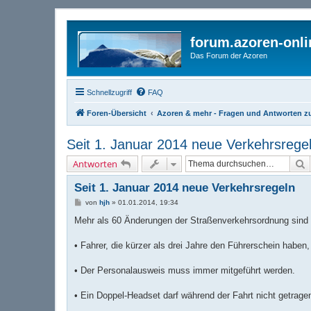
forum.azoren-onl
Das Forum der Azoren
Schnellzugriff
FAQ
Foren-Übersicht
Azoren & mehr - Fragen und Antworten zu
Seit 1. Januar 2014 neue Verkehrsrege
S
Antworten
Seit 1. Januar 2014 neue Verkehrsregeln
B
von
hjh
»
01.01.2014, 19:34
e
i
Mehr als 60 Änderungen der Straßenverkehrsordnung sind h
t
r
a
• Fahrer, die kürzer als drei Jahre den Führerschein haben,
g
• Der Personalausweis muss immer mitgeführt werden.
• Ein Doppel-Headset darf während der Fahrt nicht getrage