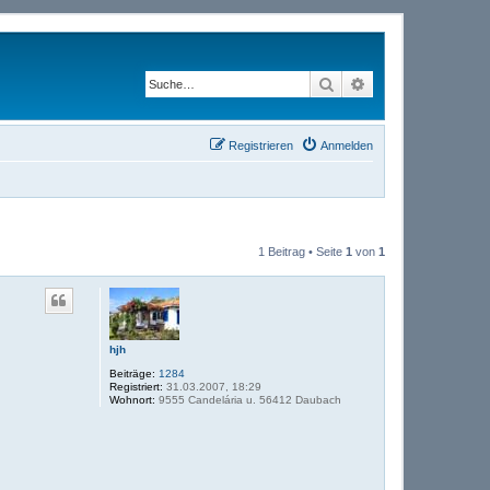
Suche
Erweiterte Suche
Registrieren
Anmelden
1 Beitrag • Seite
1
von
1
hjh
Beiträge:
1284
Registriert:
31.03.2007, 18:29
Wohnort:
9555 Candelária u. 56412 Daubach