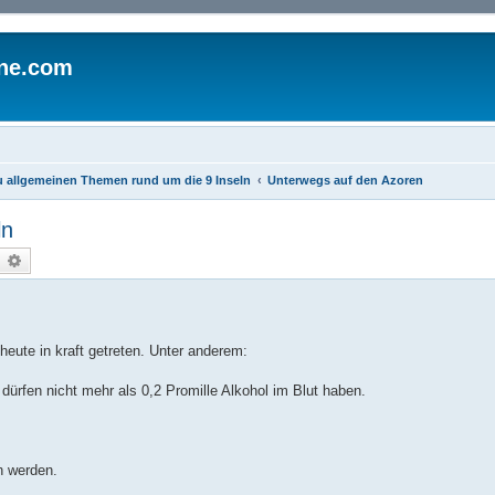
ine.com
 allgemeinen Themen rund um die 9 Inseln
Unterwegs auf den Azoren
ln
uche
Erweiterte Suche
eute in kraft getreten. Unter anderem:
 dürfen nicht mehr als 0,2 Promille Alkohol im Blut haben.
n werden.